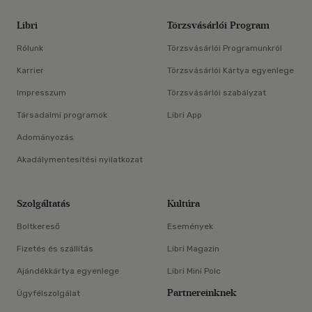
Libri
Törzsvásárlói Program
Rólunk
Törzsvásárlói Programunkról
Karrier
Törzsvásárlói Kártya egyenlege
Impresszum
Törzsvásárlói szabályzat
Társadalmi programok
Libri App
Adományozás
Akadálymentesítési nyilatkozat
Szolgáltatás
Kultúra
Boltkereső
Események
Fizetés és szállítás
Libri Magazin
Ajándékkártya egyenlege
Libri Mini Polc
Partnereinknek
Ügyfélszolgálat