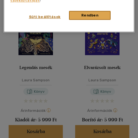
tájékoztatóját
!
Összesen
2
db
40 db / oldal
Rendben
Süti beállítások
Alkalmaz
Legendás mesék
Elvarázsolt mesék
Laura Sampson
Laura Sampson
Könyv
Könyv
Árinformációk
Árinformációk
Kiadói ár:
5 999 Ft
Borító ár:
5 999 Ft
Kosárba
Kosárba