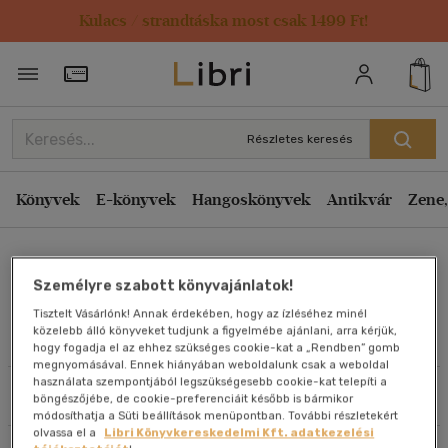
Kulacs / strandtáska most csak 1499 Ft!
Rendezés
Törzsvásárlói Kártya adatai
Rendezés
Kiadás éve szerint csökkenő
Részletes keresés
Kiadás éve szerint növekvő
Ár szerint csökkenő
Könyvek
E-könyvek
Hangoskönyvek
Antikvár
Zene,
Ár szerint növekvő
Laura Sampson
Eladott darabszám szerint csökkenő
Személyre szabott könyvajánlatok!
Eladott darabszám szerint növekvő
Tisztelt Vásárlónk! Annak érdekében, hogy az ízléséhez minél
Cím szerint A-Z
közelebb álló könyveket tudjunk a figyelmébe ajánlani, arra kérjük,
Művei
hogy fogadja el az ehhez szükséges cookie-kat a „Rendben” gomb
Szerző szerint A-Z
megnyomásával. Ennek hiányában weboldalunk csak a weboldal
használata szempontjából legszükségesebb cookie-kat telepíti a
Szűrés
Rendezés
böngészőjébe, de cookie-preferenciáit később is bármikor
Megjelenítés
módosíthatja a Süti beállítások menüpontban. További részletekért
olvassa el a
Libri Könyvkereskedelmi Kft. adatkezelési
20 db / oldal