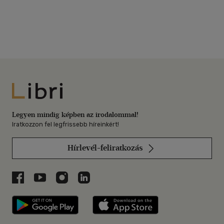
Libri
Legyen mindig képben az irodalommal!
Iratkozzon fel legfrissebb híreinkért!
Hírlevél-feliratkozás
Libri a Facebookon
Libri a Youtube-on
Libri az Instagramon
Libri a LinkedInen
Libri applikáció Szerezd meg: Google P
Libri applikáció 