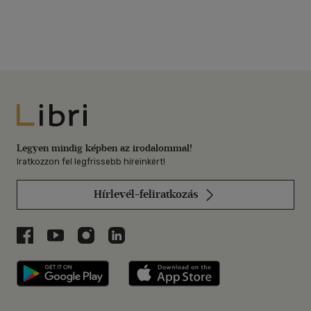
Libri
Legyen mindig képben az irodalommal!
Iratkozzon fel legfrissebb híreinkért!
Hírlevél-feliratkozás
Libri a Facebookon
Libri a Youtube-on
Libri az Instagramon
Libri a LinkedInen
Libri applikáció Szerezd meg: Google P
Libri applikáció 