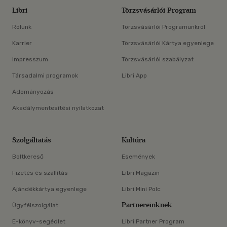
Libri
Törzsvásárlói Program
Rólunk
Törzsvásárlói Programunkról
Karrier
Törzsvásárlói Kártya egyenlege
Impresszum
Törzsvásárlói szabályzat
Társadalmi programok
Libri App
Adományozás
Akadálymentesítési nyilatkozat
Szolgáltatás
Kultúra
Boltkereső
Események
Fizetés és szállítás
Libri Magazin
Ajándékkártya egyenlege
Libri Mini Polc
Partnereinknek
Ügyfélszolgálat
E-könyv-segédlet
Libri Partner Program