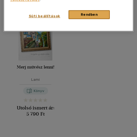
Összesen
1
db
40 db / oldal
Rendben
Süti beállítások
Alkalmaz
Merj művész lenni!
Lami
Könyv
Utolsó ismert ár:
5 790 Ft