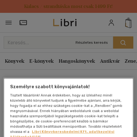
Kulacs / strandtáska most csak 1499 Ft!
Rendezés
Törzsvásárlói Kártya adatai
Rendezés
Kiadás éve szerint csökkenő
Részletes keresés
Kiadás éve szerint növekvő
Ár szerint csökkenő
Könyvek
E-könyvek
Hangoskönyvek
Antikvár
Zene,
Ár szerint növekvő
Lami
Eladott darabszám szerint csökkenő
Személyre szabott könyvajánlatok!
Eladott darabszám szerint növekvő
Tisztelt Vásárlónk! Annak érdekében, hogy az ízléséhez minél
Cím szerint A-Z
közelebb álló könyveket tudjunk a figyelmébe ajánlani, arra kérjük,
Művei
hogy fogadja el az ehhez szükséges cookie-kat a „Rendben” gomb
Szerző szerint A-Z
megnyomásával. Ennek hiányában weboldalunk csak a weboldal
használata szempontjából legszükségesebb cookie-kat telepíti a
Szűrés
Rendezés
böngészőjébe, de cookie-preferenciáit később is bármikor
Megjelenítés
módosíthatja a Süti beállítások menüpontban. További részletekért
olvassa el a
Libri Könyvkereskedelmi Kft. adatkezelési
20 db / oldal
tájékoztatóját
!