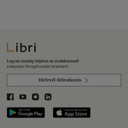
Libri
Legyen mindig képben az irodalommal!
Iratkozzon fel legfrissebb híreinkért!
Hírlevél-feliratkozás
Libri a Facebookon
Libri a Youtube-on
Libri az Instagramon
Libri a LinkedInen
Libri applikáció Szerezd meg: Google P
Libri applikáció 