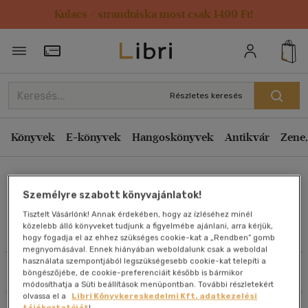
Kulacs / strandtáska most csak 1499 Ft!
Rendezés
Törzsvásárlói Kártya adatai
Rendezés
Kiadás éve szerint csökkenő
Részletes keresés
Kiadás éve szerint növekvő
Ár szerint csökkenő
Könyvek
E-könyvek
Hangoskönyvek
Antikvár
Zene,
Ár szerint növekvő
Koszterszitz József
Eladott darabszám szerint csökkenő
Személyre szabott könyvajánlatok!
Eladott darabszám szerint növekvő
Tisztelt Vásárlónk! Annak érdekében, hogy az ízléséhez minél
Cím szerint A-Z
közelebb álló könyveket tudjunk a figyelmébe ajánlani, arra kérjük,
Művei
hogy fogadja el az ehhez szükséges cookie-kat a „Rendben” gomb
Szerző szerint A-Z
megnyomásával. Ennek hiányában weboldalunk csak a weboldal
használata szempontjából legszükségesebb cookie-kat telepíti a
Szűrés
Rendezés
böngészőjébe, de cookie-preferenciáit később is bármikor
Megjelenítés
módosíthatja a Süti beállítások menüpontban. További részletekért
olvassa el a
Libri Könyvkereskedelmi Kft. adatkezelési
20 db / oldal
tájékoztatóját
!