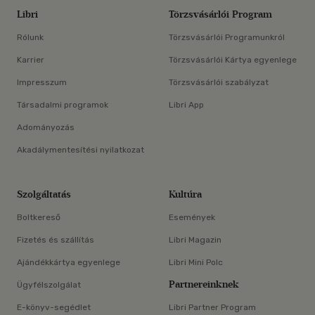
Libri
Törzsvásárlói Program
Rólunk
Törzsvásárlói Programunkról
Karrier
Törzsvásárlói Kártya egyenlege
Impresszum
Törzsvásárlói szabályzat
Társadalmi programok
Libri App
Adományozás
Akadálymentesítési nyilatkozat
Szolgáltatás
Kultúra
Boltkereső
Események
Fizetés és szállítás
Libri Magazin
Ajándékkártya egyenlege
Libri Mini Polc
Partnereinknek
Ügyfélszolgálat
E-könyv-segédlet
Libri Partner Program