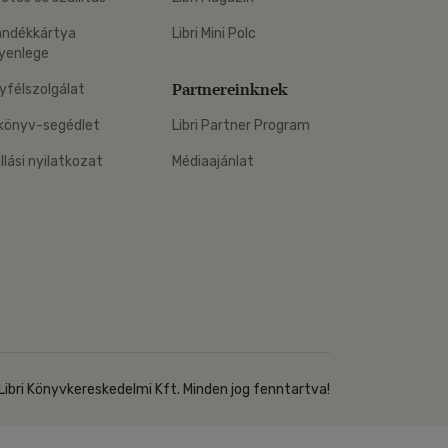
Kártya
Vallás, mitológia
m
ándékkártya
Libri Mini Polc
Képeslap
yenlege
és Természet
yv
Naptár
Partnereinknek
yfélszolgálat
k
Papír, írószer
könyv-segédlet
Libri Partner Program
ok
állási nyilatkozat
Médiaajánlat
Libri Könyvkereskedelmi Kft. Minden jog fenntartva!