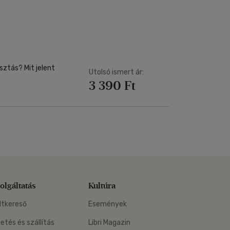
Kártya
Vallás, mitológia
m
Képeslap
és Természet
yv
Naptár
k
Papír, írószer
ok
sztás? Mit jelent
Utolsó ismert ár:
3 390 Ft
olgáltatás
Kultúra
ltkereső
Események
zetés és szállítás
Libri Magazin