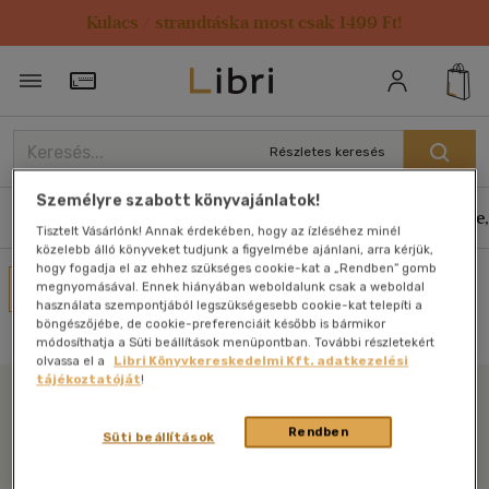
Kulacs / strandtáska most csak 1499 Ft!
Törzsvásárlói Kártya adatai
Részletes keresés
Személyre szabott könyvajánlatok!
Könyvek
E-könyvek
Hangoskönyvek
Antikvár
Zene,
Tisztelt Vásárlónk! Annak érdekében, hogy az ízléséhez minél
közelebb álló könyveket tudjunk a figyelmébe ajánlani, arra kérjük,
hogy fogadja el az ehhez szükséges cookie-kat a „Rendben” gomb
Művei
megnyomásával. Ennek hiányában weboldalunk csak a weboldal
használata szempontjából legszükségesebb cookie-kat telepíti a
Nincs találat
böngészőjébe, de cookie-preferenciáit később is bármikor
módosíthatja a Süti beállítások menüpontban. További részletekért
olvassa el a
Libri Könyvkereskedelmi Kft. adatkezelési
tájékoztatóját
!
Libri
Rendben
Süti beállítások
Legyen mindig képben az irodalommal!