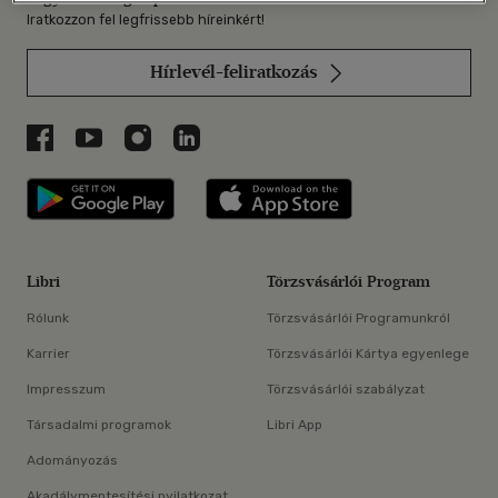
Iratkozzon fel legfrissebb híreinkért!
Hírlevél-feliratkozás
Libri a Facebookon
Libri a Youtube-on
Libri az Instagramon
Libri a LinkedInen
Libri applikáció Szerezd meg: Google P
Libri applikáció 
Libri
Törzsvásárlói Program
Rólunk
Törzsvásárlói Programunkról
Karrier
Törzsvásárlói Kártya egyenlege
Impresszum
Törzsvásárlói szabályzat
Társadalmi programok
Libri App
Adományozás
Akadálymentesítési nyilatkozat