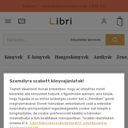
Kulacs / strandtáska most csak 1499 Ft!
Rendezés
Törzsvásárlói Kártya adatai
Rendezés
Kiadás éve szerint csökkenő
Részletes keresés
Kiadás éve szerint növekvő
Ár szerint csökkenő
Könyvek
E-könyvek
Hangoskönyvek
Antikvár
Zene,
Ár szerint növekvő
Jonathan Tropper
Eladott darabszám szerint csökkenő
Személyre szabott könyvajánlatok!
Eladott darabszám szerint növekvő
Tisztelt Vásárlónk! Annak érdekében, hogy az ízléséhez minél
Cím szerint A-Z
közelebb álló könyveket tudjunk a figyelmébe ajánlani, arra kérjük,
Művei
hogy fogadja el az ehhez szükséges cookie-kat a „Rendben” gomb
Szerző szerint A-Z
megnyomásával. Ennek hiányában weboldalunk csak a weboldal
használata szempontjából legszükségesebb cookie-kat telepíti a
Szűrés
Rendezés
böngészőjébe, de cookie-preferenciáit később is bármikor
Megjelenítés
módosíthatja a Süti beállítások menüpontban. További részletekért
olvassa el a
Libri Könyvkereskedelmi Kft. adatkezelési
20 db / oldal
tájékoztatóját
!