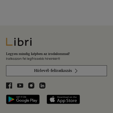
Libri
Legyen mindig képben az irodalommal!
Iratkozzon fel legfrissebb híreinkért!
Hírlevél-feliratkozás
Libri a Facebookon
Libri a Youtube-on
Libri az Instagramon
Libri a LinkedInen
Libri applikáció Szerezd meg: Google P
Libri applikáció 