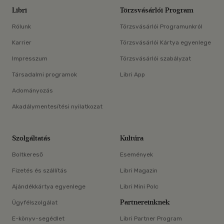
Libri
Törzsvásárlói Program
Rólunk
Törzsvásárlói Programunkról
Karrier
Törzsvásárlói Kártya egyenlege
Impresszum
Törzsvásárlói szabályzat
Társadalmi programok
Libri App
Adományozás
Akadálymentesítési nyilatkozat
Szolgáltatás
Kultúra
Boltkereső
Események
Fizetés és szállítás
Libri Magazin
Ajándékkártya egyenlege
Libri Mini Polc
Partnereinknek
Ügyfélszolgálat
E-könyv-segédlet
Libri Partner Program