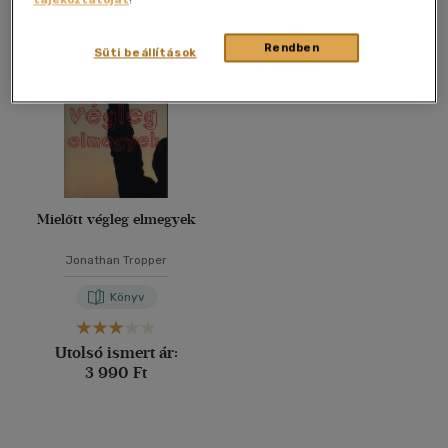
Összesen
1
db
40 db / oldal
Rendben
Süti beállítások
Alkalmaz
Mielőtt végleg elmegyek
Jonathan Tropper
Könyv
Utolsó ismert ár:
3 990 Ft