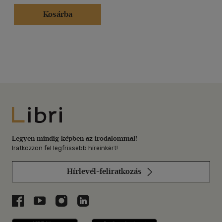
Kosárba
Libri
Legyen mindig képben az irodalommal!
Iratkozzon fel legfrissebb híreinkért!
Hírlevél-feliratkozás
Libri a Facebookon
Libri a Youtube-on
Libri az Instagramon
Libri a LinkedInen