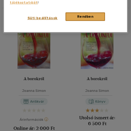
tájékoztatóját
!
40 db / oldal
Összesen
2
db
Rendben
Süti beállítások
Alkalmaz
A borokról
A borokról
Joanna Simon
Joanna Simon
Antikvár
Könyv
Utolsó ismert ár:
Árinformációk
6 500 Ft
Online ár:
2 000 Ft