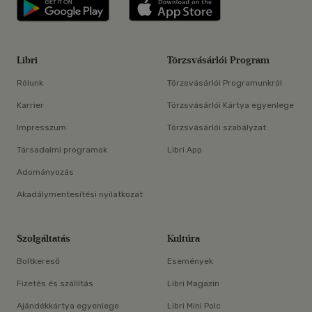
Libri applikáció Szerezd meg: Google P
Libri applikáció 
Libri
Törzsvásárlói Program
Rólunk
Törzsvásárlói Programunkról
Karrier
Törzsvásárlói Kártya egyenlege
Impresszum
Törzsvásárlói szabályzat
Társadalmi programok
Libri App
Adományozás
Akadálymentesítési nyilatkozat
Szolgáltatás
Kultúra
Boltkereső
Események
Fizetés és szállítás
Libri Magazin
Ajándékkártya egyenlege
Libri Mini Polc