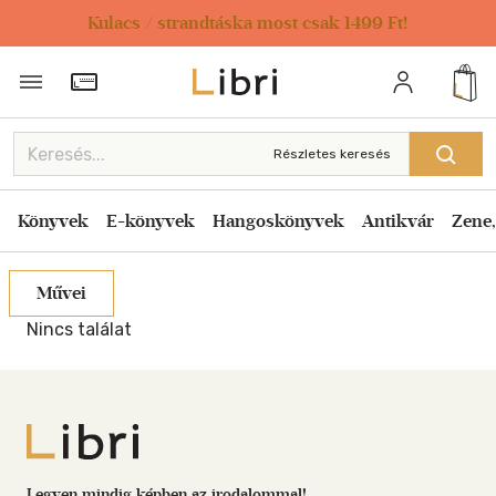
Kulacs / strandtáska most csak 1499 Ft!
Törzsvásárlói Kártya adatai
Részletes keresés
Könyvek
E-könyvek
Hangoskönyvek
Antikvár
Zene,
Művei
Nincs találat
Libri
Legyen mindig képben az irodalommal!