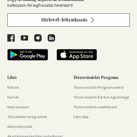
Iratkozzon fel legfrissebb híreinkért!
Hírlevél-feliratkozás
Libri a Facebookon
Libri a Youtube-on
Libri az Instagramon
Libri a LinkedInen
Libri applikáció Szerezd meg: Google P
Libri applikáció 
Libri
Törzsvásárlói Program
Rólunk
Törzsvásárlói Programunkról
Karrier
Törzsvásárlói Kártya egyenlege
Impresszum
Törzsvásárlói szabályzat
Társadalmi programok
Libri App
Adományozás
Akadálymentesítési nyilatkozat