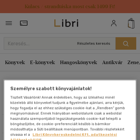
Kulacs / strandtáska most csak 1499 Ft!
Rendezés
Törzsvásárlói Kártya adatai
Rendezés
Kiadás éve szerint csökkenő
Részletes keresés
Kiadás éve szerint növekvő
Ár szerint csökkenő
Könyvek
E-könyvek
Hangoskönyvek
Antikvár
Zene,
Ár szerint növekvő
Jeanette Eckert-Ulrich
Eladott darabszám szerint csökkenő
Személyre szabott könyvajánlatok!
Eladott darabszám szerint növekvő
Tisztelt Vásárlónk! Annak érdekében, hogy az ízléséhez minél
Cím szerint A-Z
közelebb álló könyveket tudjunk a figyelmébe ajánlani, arra kérjük,
Művei
hogy fogadja el az ehhez szükséges cookie-kat a „Rendben” gomb
Szerző szerint A-Z
megnyomásával. Ennek hiányában weboldalunk csak a weboldal
használata szempontjából legszükségesebb cookie-kat telepíti a
Szűrés
Rendezés
böngészőjébe, de cookie-preferenciáit később is bármikor
Megjelenítés
módosíthatja a Süti beállítások menüpontban. További részletekért
olvassa el a
Libri Könyvkereskedelmi Kft. adatkezelési
20 db / oldal
tájékoztatóját
!