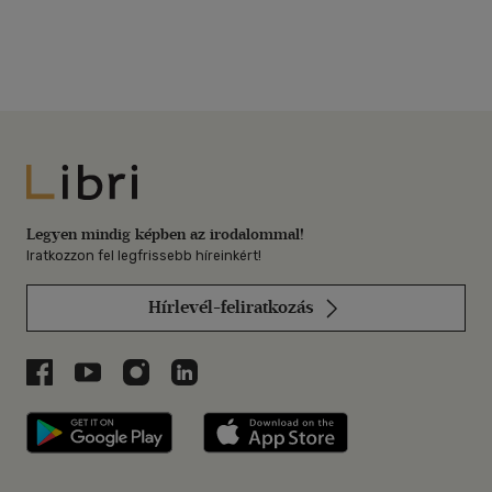
Libri
Legyen mindig képben az irodalommal!
Iratkozzon fel legfrissebb híreinkért!
Hírlevél-feliratkozás
Libri a Facebookon
Libri a Youtube-on
Libri az Instagramon
Libri a LinkedInen
Libri applikáció Szerezd meg: Google P
Libri applikáció 