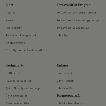
Libri
Törzsvásárlói Program
Rólunk
Törzsvásárlói Programunkról
Karrier
Törzsvásárlói Kártya egyenlege
Impresszum
Törzsvásárlói szabályzat
Társadalmi programok
Libri App
Adományozás
Akadálymentesítési nyilatkozat
Szolgáltatás
Kultúra
Boltkereső
Események
Fizetés és szállítás
Libri Magazin
Ajándékkártya egyenlege
Libri Mini Polc
Partnereinknek
Ügyfélszolgálat
E-könyv-segédlet
Libri Partner Program