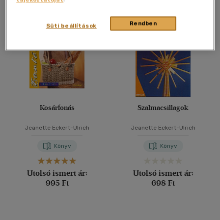
Összesen
2
db
40 db / oldal
Rendben
Süti beállítások
Alkalmaz
Kosárfonás
Szalmacsillagok
Jeanette Eckert-Ulrich
Jeanette Eckert-Ulrich
Könyv
Könyv
Utolsó ismert ár:
Utolsó ismert ár:
995 Ft
698 Ft