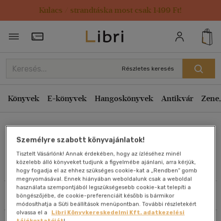
Kulacs / strandtáska most csak 1499 Ft!
Rendezés
Törzsvásárlói Kártya adatai
Rendezés
Kiadás éve szerint csökkenő
Részletes keresés
Kiadás éve szerint növekvő
Ár szerint csökkenő
Könyvek
E-könyvek
Hangoskönyvek
Antikvár
Zene,
Ár szerint növekvő
Hock Bea
Eladott darabszám szerint csökkenő
Személyre szabott könyvajánlatok!
Eladott darabszám szerint növekvő
Tisztelt Vásárlónk! Annak érdekében, hogy az ízléséhez minél
Cím szerint A-Z
közelebb álló könyveket tudjunk a figyelmébe ajánlani, arra kérjük,
Művei
hogy fogadja el az ehhez szükséges cookie-kat a „Rendben” gomb
Szerző szerint A-Z
megnyomásával. Ennek hiányában weboldalunk csak a weboldal
használata szempontjából legszükségesebb cookie-kat telepíti a
Szűrés
Rendezés
böngészőjébe, de cookie-preferenciáit később is bármikor
Megjelenítés
módosíthatja a Süti beállítások menüpontban. További részletekért
olvassa el a
Libri Könyvkereskedelmi Kft. adatkezelési
20 db / oldal
tájékoztatóját
!