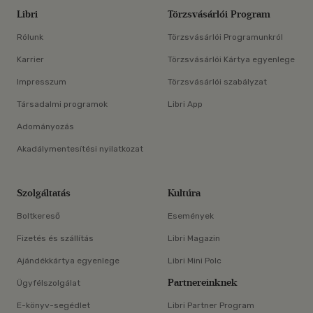
Libri
Törzsvásárlói Program
Rólunk
Törzsvásárlói Programunkról
Karrier
Törzsvásárlói Kártya egyenlege
Impresszum
Törzsvásárlói szabályzat
Társadalmi programok
Libri App
Adományozás
Akadálymentesítési nyilatkozat
Szolgáltatás
Kultúra
Boltkereső
Események
Fizetés és szállítás
Libri Magazin
Ajándékkártya egyenlege
Libri Mini Polc
Partnereinknek
Ügyfélszolgálat
E-könyv-segédlet
Libri Partner Program