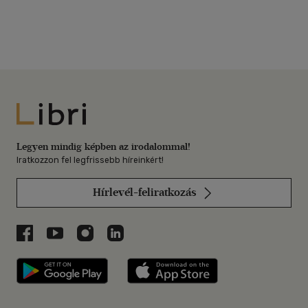
Libri
Legyen mindig képben az irodalommal!
Iratkozzon fel legfrissebb híreinkért!
Hírlevél-feliratkozás
Libri a Facebookon
Libri a Youtube-on
Libri az Instagramon
Libri a LinkedInen
Libri applikáció Szerezd meg: Google P
Libri applikáció 