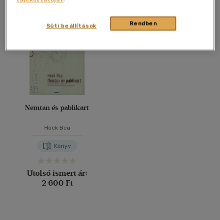
Összesen
1
db
40 db / oldal
Rendben
Süti beállítások
Alkalmaz
Nemtan és pablikart
Hock Bea
Könyv
Utolsó ismert ár:
2 600 Ft