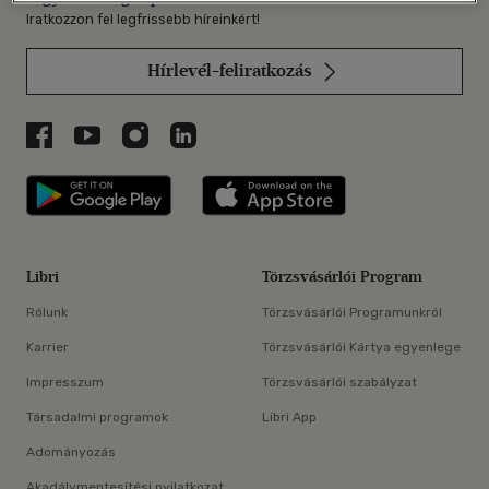
Iratkozzon fel legfrissebb híreinkért!
Hírlevél-feliratkozás
Libri a Facebookon
Libri a Youtube-on
Libri az Instagramon
Libri a LinkedInen
Libri applikáció Szerezd meg: Google P
Libri applikáció 
Libri
Törzsvásárlói Program
Rólunk
Törzsvásárlói Programunkról
Karrier
Törzsvásárlói Kártya egyenlege
Impresszum
Törzsvásárlói szabályzat
Társadalmi programok
Libri App
Adományozás
Akadálymentesítési nyilatkozat