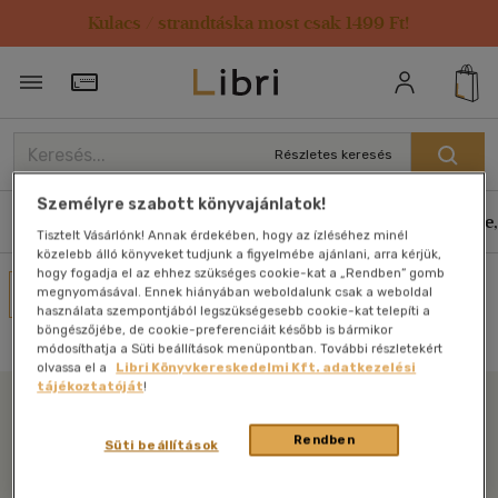
Kulacs / strandtáska most csak 1499 Ft!
Törzsvásárlói Kártya adatai
Részletes keresés
Személyre szabott könyvajánlatok!
Könyvek
E-könyvek
Hangoskönyvek
Antikvár
Zene,
Tisztelt Vásárlónk! Annak érdekében, hogy az ízléséhez minél
közelebb álló könyveket tudjunk a figyelmébe ajánlani, arra kérjük,
hogy fogadja el az ehhez szükséges cookie-kat a „Rendben” gomb
Művei
megnyomásával. Ennek hiányában weboldalunk csak a weboldal
használata szempontjából legszükségesebb cookie-kat telepíti a
Nincs találat
böngészőjébe, de cookie-preferenciáit később is bármikor
módosíthatja a Süti beállítások menüpontban. További részletekért
olvassa el a
Libri Könyvkereskedelmi Kft. adatkezelési
tájékoztatóját
!
Libri
Rendben
Süti beállítások
Legyen mindig képben az irodalommal!