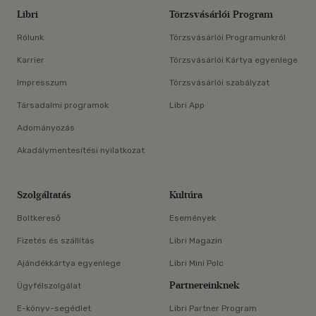
Libri
Törzsvásárlói Program
Rólunk
Törzsvásárlói Programunkról
Karrier
Törzsvásárlói Kártya egyenlege
Impresszum
Törzsvásárlói szabályzat
Társadalmi programok
Libri App
Adományozás
Akadálymentesítési nyilatkozat
Szolgáltatás
Kultúra
Boltkereső
Események
Fizetés és szállítás
Libri Magazin
Ajándékkártya egyenlege
Libri Mini Polc
Partnereinknek
Ügyfélszolgálat
E-könyv-segédlet
Libri Partner Program