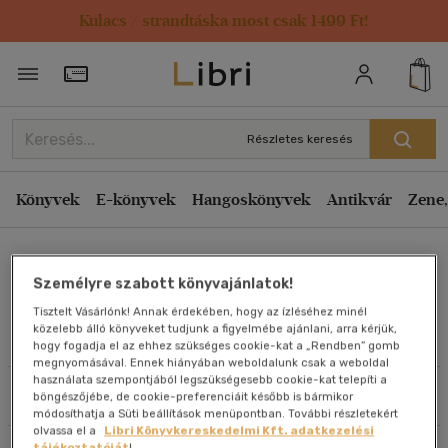
Kulacs / strandtáska most csak 1499 Ft!
Rendezés
Törzsvásárlói Kártya adatai
Rendezés
Kiadás éve szerint csökkenő
Részletes keresés
Kiadás éve szerint növekvő
Ár szerint csökkenő
Könyvek
E-könyvek
Hangoskönyvek
Antikvár
Zene,
Ár szerint növekvő
Heidemarie Brosche
Eladott darabszám szerint csökkenő
Személyre szabott könyvajánlatok!
Eladott darabszám szerint növekvő
Tisztelt Vásárlónk! Annak érdekében, hogy az ízléséhez minél
Cím szerint A-Z
közelebb álló könyveket tudjunk a figyelmébe ajánlani, arra kérjük,
Művei
hogy fogadja el az ehhez szükséges cookie-kat a „Rendben” gomb
Szerző szerint A-Z
megnyomásával. Ennek hiányában weboldalunk csak a weboldal
használata szempontjából legszükségesebb cookie-kat telepíti a
Szűrés
Rendezés
böngészőjébe, de cookie-preferenciáit később is bármikor
Megjelenítés
módosíthatja a Süti beállítások menüpontban. További részletekért
olvassa el a
Libri Könyvkereskedelmi Kft. adatkezelési
20 db / oldal
tájékoztatóját
!