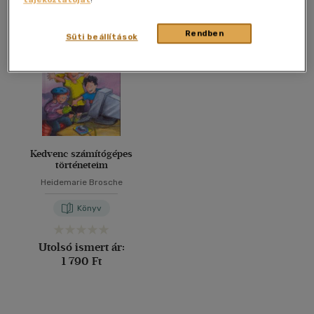
Összesen
1
db
40 db / oldal
Rendben
Süti beállítások
Alkalmaz
Kedvenc számítógépes
történeteim
Heidemarie Brosche
Könyv
Utolsó ismert ár:
1 790 Ft