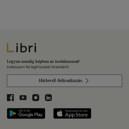
Libri
Legyen mindig képben az irodalommal!
Iratkozzon fel legfrissebb híreinkért!
Hírlevél-feliratkozás
Libri a Facebookon
Libri a Youtube-on
Libri az Instagramon
Libri a LinkedInen
Libri applikáció Szerezd meg: Google P
Libri applikáció 