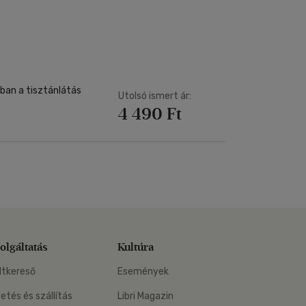
Kártya
Vallás, mitológia
m
Képeslap
és Természet
yv
Naptár
k
Papír, írószer
ok
ban a tisztánlátás
Utolsó ismert ár:
4 490 Ft
olgáltatás
Kultúra
ltkereső
Események
zetés és szállítás
Libri Magazin