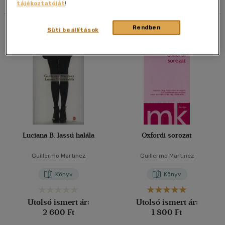
tájékoztatóját
!
40 db / oldal
Összesen
2
db
Rendben
Süti beállítások
Alkalmaz
Luciana B. lassú halála
Oxfordi sorozat
Guillermo Martínez
Guillermo Martínez
Könyv
Könyv
Utolsó ismert ár:
Utolsó ismert ár:
2 600 Ft
1 800 Ft