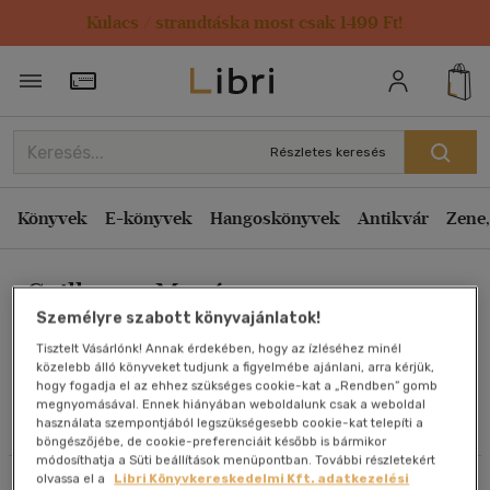
Kulacs / strandtáska most csak 1499 Ft!
Rendezés
Törzsvásárlói Kártya adatai
Rendezés
Kiadás éve szerint csökkenő
Részletes keresés
Kiadás éve szerint növekvő
Ár szerint csökkenő
Könyvek
E-könyvek
Hangoskönyvek
Antikvár
Zene,
Ár szerint növekvő
Guillermo Martínez
Eladott darabszám szerint csökkenő
Személyre szabott könyvajánlatok!
Eladott darabszám szerint növekvő
Tisztelt Vásárlónk! Annak érdekében, hogy az ízléséhez minél
Cím szerint A-Z
közelebb álló könyveket tudjunk a figyelmébe ajánlani, arra kérjük,
Művei
hogy fogadja el az ehhez szükséges cookie-kat a „Rendben” gomb
Szerző szerint A-Z
megnyomásával. Ennek hiányában weboldalunk csak a weboldal
használata szempontjából legszükségesebb cookie-kat telepíti a
Olvasói vélemények
böngészőjébe, de cookie-preferenciáit később is bármikor
Megjelenítés
módosíthatja a Süti beállítások menüpontban. További részletekért
olvassa el a
Libri Könyvkereskedelmi Kft. adatkezelési
Szűrés
Rendezés
20 db / oldal