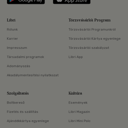
Libri
Törzsvásárlói Program
Rólunk
Törzsvásárlói Programunkról
Karrier
Törzsvásárlói Kártya egyenlege
Impresszum
Törzsvásárlói szabályzat
Társadalmi programok
Libri App
Adományozás
Akadálymentesítési nyilatkozat
Szolgáltatás
Kultúra
Boltkereső
Események
Fizetés és szállítás
Libri Magazin
Ajándékkártya egyenlege
Libri Mini Polc