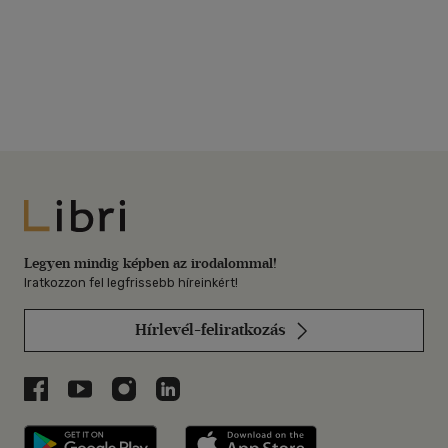
Libri
Legyen mindig képben az irodalommal!
Iratkozzon fel legfrissebb híreinkért!
Hírlevél-feliratkozás
Libri a Facebookon
Libri a Youtube-on
Libri az Instagramon
Libri a LinkedInen
Libri applikáció Szerezd meg: Google P
Libri applikáció 