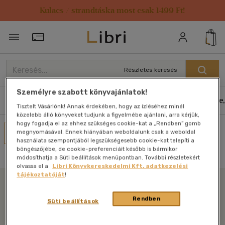
Kulacs / strandtáska most csak 1499 Ft!
Törzsvásárlói Kártya adatai
Részletes keresés
Személyre szabott könyvajánlatok!
Könyvek
E-könyvek
Hangoskönyvek
Antikvár
Zene,
Tisztelt Vásárlónk! Annak érdekében, hogy az ízléséhez minél
közelebb álló könyveket tudjunk a figyelmébe ajánlani, arra kérjük,
hogy fogadja el az ehhez szükséges cookie-kat a „Rendben” gomb
Művei
megnyomásával. Ennek hiányában weboldalunk csak a weboldal
használata szempontjából legszükségesebb cookie-kat telepíti a
Nincs találat
böngészőjébe, de cookie-preferenciáit később is bármikor
módosíthatja a Süti beállítások menüpontban. További részletekért
olvassa el a
Libri Könyvkereskedelmi Kft. adatkezelési
tájékoztatóját
!
Libri
Rendben
Süti beállítások
Legyen mindig képben az irodalommal!