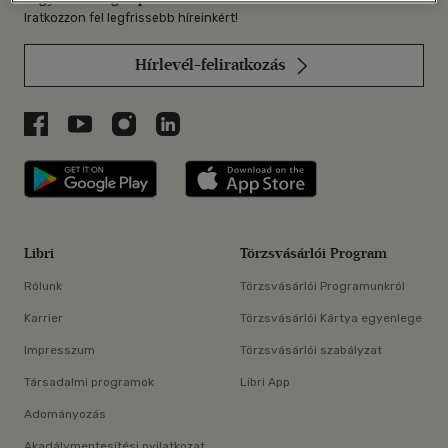
Iratkozzon fel legfrissebb híreinkért!
Hírlevél-feliratkozás
Libri a Facebookon
Libri a Youtube-on
Libri az Instagramon
Libri a LinkedInen
Libri applikáció Szerezd meg: Google P
Libri applikáció 
Libri
Törzsvásárlói Program
Rólunk
Törzsvásárlói Programunkról
Karrier
Törzsvásárlói Kártya egyenlege
Impresszum
Törzsvásárlói szabályzat
Társadalmi programok
Libri App
Adományozás
Akadálymentesítési nyilatkozat