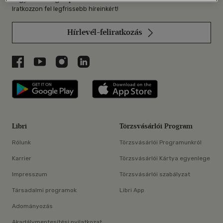
Iratkozzon fel legfrissebb híreinkért!
Hírlevél-feliratkozás
Libri a Facebookon
Libri a Youtube-on
Libri az Instagramon
Libri a LinkedInen
Libri applikáció Szerezd meg: Google P
Libri applikáció 
Libri
Törzsvásárlói Program
Rólunk
Törzsvásárlói Programunkról
Karrier
Törzsvásárlói Kártya egyenlege
Impresszum
Törzsvásárlói szabályzat
Társadalmi programok
Libri App
Adományozás
Akadálymentesítési nyilatkozat