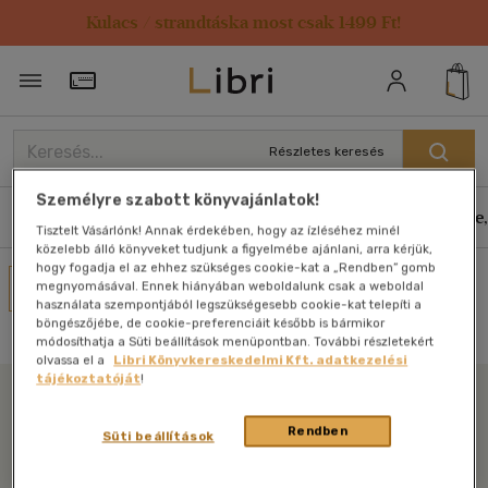
Kulacs / strandtáska most csak 1499 Ft!
Törzsvásárlói Kártya adatai
Részletes keresés
Személyre szabott könyvajánlatok!
Könyvek
E-könyvek
Hangoskönyvek
Antikvár
Zene,
Tisztelt Vásárlónk! Annak érdekében, hogy az ízléséhez minél
közelebb álló könyveket tudjunk a figyelmébe ajánlani, arra kérjük,
hogy fogadja el az ehhez szükséges cookie-kat a „Rendben” gomb
Művei
megnyomásával. Ennek hiányában weboldalunk csak a weboldal
használata szempontjából legszükségesebb cookie-kat telepíti a
Nincs találat
böngészőjébe, de cookie-preferenciáit később is bármikor
módosíthatja a Süti beállítások menüpontban. További részletekért
olvassa el a
Libri Könyvkereskedelmi Kft. adatkezelési
tájékoztatóját
!
Libri
Rendben
Süti beállítások
Legyen mindig képben az irodalommal!