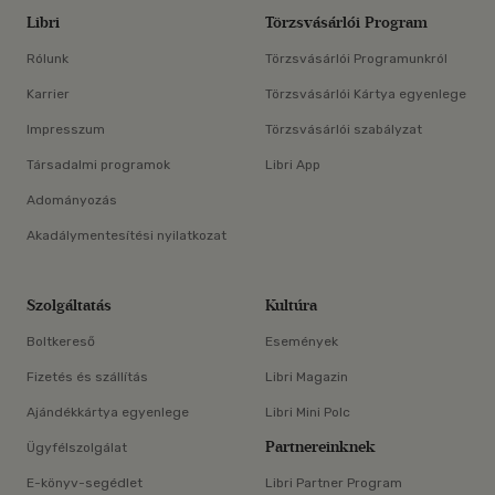
Libri
Törzsvásárlói Program
Rólunk
Törzsvásárlói Programunkról
Karrier
Törzsvásárlói Kártya egyenlege
Impresszum
Törzsvásárlói szabályzat
Társadalmi programok
Libri App
Adományozás
Akadálymentesítési nyilatkozat
Szolgáltatás
Kultúra
Boltkereső
Események
Fizetés és szállítás
Libri Magazin
Ajándékkártya egyenlege
Libri Mini Polc
Partnereinknek
Ügyfélszolgálat
E-könyv-segédlet
Libri Partner Program