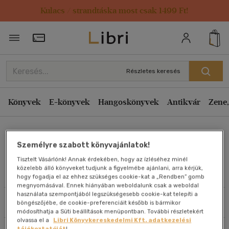
Kulacs / strandtáska most csak 1499 Ft!
Rendezés
Törzsvásárlói Kártya adatai
Rendezés
Kiadás éve szerint csökkenő
Részletes keresés
Kiadás éve szerint növekvő
Ár szerint csökkenő
Könyvek
E-könyvek
Hangoskönyvek
Antikvár
Zene,
Ár szerint növekvő
Ferenczy Endre
Eladott darabszám szerint csökkenő
Személyre szabott könyvajánlatok!
Eladott darabszám szerint növekvő
Tisztelt Vásárlónk! Annak érdekében, hogy az ízléséhez minél
Cím szerint A-Z
közelebb álló könyveket tudjunk a figyelmébe ajánlani, arra kérjük,
Művei
hogy fogadja el az ehhez szükséges cookie-kat a „Rendben” gomb
Szerző szerint A-Z
megnyomásával. Ennek hiányában weboldalunk csak a weboldal
használata szempontjából legszükségesebb cookie-kat telepíti a
Szűrés
Rendezés
böngészőjébe, de cookie-preferenciáit később is bármikor
Megjelenítés
módosíthatja a Süti beállítások menüpontban. További részletekért
olvassa el a
Libri Könyvkereskedelmi Kft. adatkezelési
20 db / oldal
tájékoztatóját
!