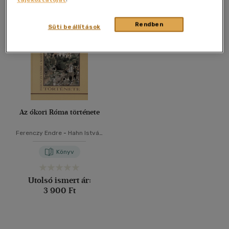
Összesen
1
db
40 db / oldal
Rendben
Süti beállítások
Alkalmaz
Az ókori Róma története
Ferenczy Endre
-
Hahn István
-
Maróti Egon
Könyv
Utolsó ismert ár:
3 900 Ft