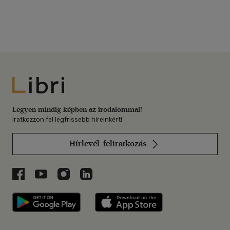
Libri
Legyen mindig képben az irodalommal!
Iratkozzon fel legfrissebb híreinkért!
Hírlevél-feliratkozás
Libri a Facebookon
Libri a Youtube-on
Libri az Instagramon
Libri a LinkedInen
Libri applikáció Szerezd meg: Google P
Libri applikáció 