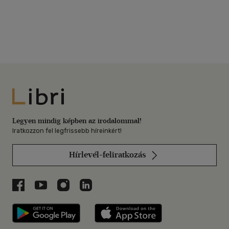
Libri
Legyen mindig képben az irodalommal!
Iratkozzon fel legfrissebb híreinkért!
Hírlevél-feliratkozás
Libri a Facebookon
Libri a Youtube-on
Libri az Instagramon
Libri a LinkedInen
Libri applikáció Szerezd meg: Google P
Libri applikáció 