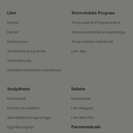
Libri
Törzsvásárlói Program
Rólunk
Törzsvásárlói Programunkról
Karrier
Törzsvásárlói Kártya egyenlege
Impresszum
Törzsvásárlói szabályzat
Társadalmi programok
Libri App
Adományozás
Akadálymentesítési nyilatkozat
Szolgáltatás
Kultúra
Boltkereső
Események
Fizetés és szállítás
Libri Magazin
Ajándékkártya egyenlege
Libri Mini Polc
Partnereinknek
Ügyfélszolgálat