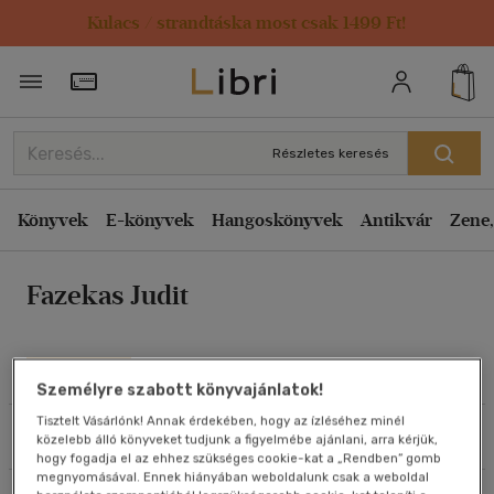
Kulacs / strandtáska most csak 1499 Ft!
Rendezés
Törzsvásárlói Kártya adatai
Rendezés
Kiadás éve szerint csökkenő
Részletes keresés
Kiadás éve szerint növekvő
Ár szerint csökkenő
Könyvek
E-könyvek
Hangoskönyvek
Antikvár
Zene,
Ár szerint növekvő
Fazekas Judit
Eladott darabszám szerint csökkenő
Eladott darabszám szerint növekvő
Cím szerint A-Z
Művei
Személyre szabott könyvajánlatok!
Szerző szerint A-Z
Tisztelt Vásárlónk! Annak érdekében, hogy az ízléséhez minél
Szűrés
Rendezés
közelebb álló könyveket tudjunk a figyelmébe ajánlani, arra kérjük,
Megjelenítés
hogy fogadja el az ehhez szükséges cookie-kat a „Rendben” gomb
megnyomásával. Ennek hiányában weboldalunk csak a weboldal
20 db / oldal