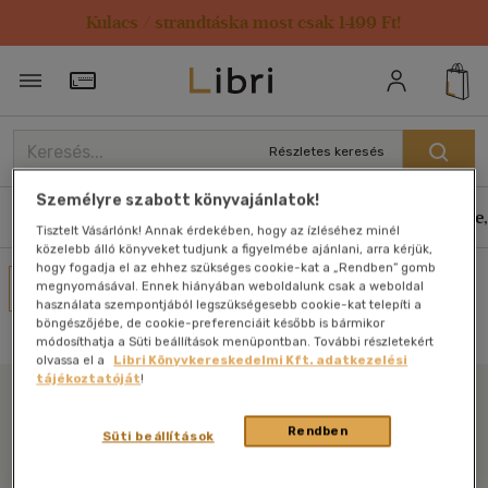
Kulacs / strandtáska most csak 1499 Ft!
Törzsvásárlói Kártya adatai
Részletes keresés
Személyre szabott könyvajánlatok!
Könyvek
E-könyvek
Hangoskönyvek
Antikvár
Zene,
Tisztelt Vásárlónk! Annak érdekében, hogy az ízléséhez minél
közelebb álló könyveket tudjunk a figyelmébe ajánlani, arra kérjük,
hogy fogadja el az ehhez szükséges cookie-kat a „Rendben” gomb
Művei
megnyomásával. Ennek hiányában weboldalunk csak a weboldal
használata szempontjából legszükségesebb cookie-kat telepíti a
Nincs találat
böngészőjébe, de cookie-preferenciáit később is bármikor
módosíthatja a Süti beállítások menüpontban. További részletekért
olvassa el a
Libri Könyvkereskedelmi Kft. adatkezelési
tájékoztatóját
!
Libri
Rendben
Süti beállítások
Legyen mindig képben az irodalommal!