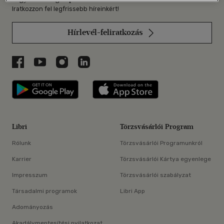
Iratkozzon fel legfrissebb híreinkért!
Hírlevél-feliratkozás
Libri a Facebookon
Libri a Youtube-on
Libri az Instagramon
Libri a LinkedInen
Libri applikáció Szerezd meg: Google P
Libri applikáció 
Libri
Törzsvásárlói Program
Rólunk
Törzsvásárlói Programunkról
Karrier
Törzsvásárlói Kártya egyenlege
Impresszum
Törzsvásárlói szabályzat
Társadalmi programok
Libri App
Adományozás
Akadálymentesítési nyilatkozat