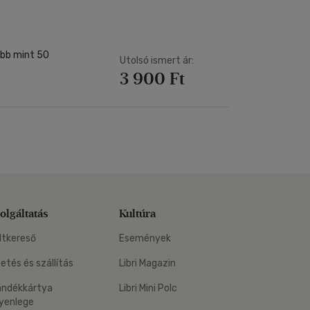
öbb mint 50
Utolsó ismert ár:
3 900 Ft
olgáltatás
Kultúra
ltkereső
Események
zetés és szállítás
Libri Magazin
ándékkártya
Libri Mini Polc
yenlege