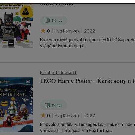
nyelvű
univerzuma
Egyéb áru,
jaink, bulvár, politika
jaink, bulvár, politika
Sport, természetjárás
Ismeretterjesztő
Nyelvkönyv, szótár, idegen nyelvű
Hangzóanyag
Történelem
Szatíra
Történelem
Térkép
Történele
szolgáltatás
Pénz, gazdaság, üzleti élet
lvkönyv, szótár, idegen nyelvű
lvkönyv, szótár, idegen nyelvű
Számítástechnika, internet
Játékfilm
Pénz, gazdaság, üzleti élet
Papír, írószer
Tudomány és Természet
Színház
Tudomány és Természet
Naptár
Tudomány 
E-hangoskön
Sport, természetjárás
Könyv
Kaland
Természetfilm
Kártya
Utazás
Társasjátéko
0
| Hvg Könyvek | 2022
Kötelező
Thriller,Pszicho-
Kreatív játék
olvasmányok-
thriller
Batman minifigurával Lépj be a LEGO DC Super Heroes akciódús
filmfeld.
világába! Ismerd meg a...
Történelmi
Krimi
Tv-sorozatok
Misztikus
Elizabeth Dowsett
LEGO Harry Potter - Karácsony a 
Könyv
0
| Hvg Könyvek | 2022
Elbűvölő ajándékok, fenséges lakomák és minden
varázslat... Látogass el a Roxfortba...