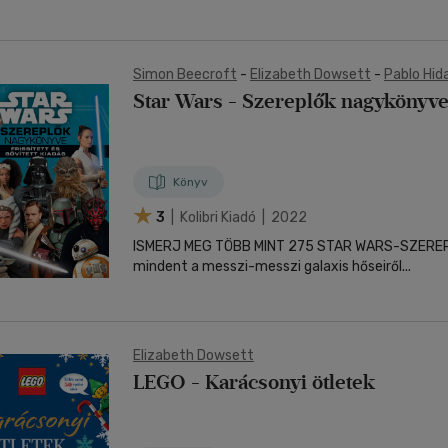
Simon Beecroft
-
Elizabeth Dowsett
-
Pablo Hid
Dan Zehr
Star Wars - Szereplők nagykönyv
Könyv
3
| Kolibri Kiadó | 2022
ISMERJ MEG TÖBB MINT 275 STAR WARS-SZEREP
mindent a messzi-messzi galaxis hőseiről...
Elizabeth Dowsett
LEGO - Karácsonyi ötletek