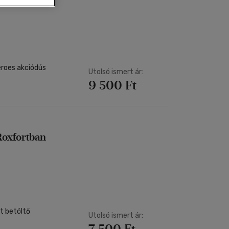
Kártya
Vallás, mitológia
m
Képeslap
és Természet
yv
Naptár
k
Papír, írószer
ok
Utolsó ismert ár:
9 500 Ft
Roxfortban
t betöltő
Utolsó ismert ár:
7 500 Ft