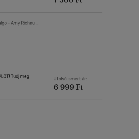
algo
-
Amy Richau
-
e
LŐT! Tudj meg
Utolsó ismert ár:
6 999 Ft