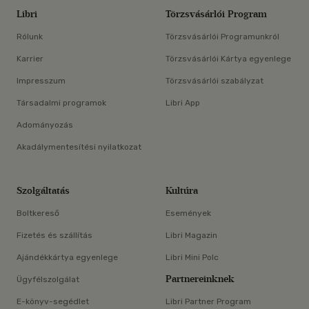
Libri
Törzsvásárlói Program
Rólunk
Törzsvásárlói Programunkról
Karrier
Törzsvásárlói Kártya egyenlege
Impresszum
Törzsvásárlói szabályzat
Társadalmi programok
Libri App
Adományozás
Akadálymentesítési nyilatkozat
Szolgáltatás
Kultúra
Boltkereső
Események
Fizetés és szállítás
Libri Magazin
Ajándékkártya egyenlege
Libri Mini Polc
Partnereinknek
Ügyfélszolgálat
E-könyv-segédlet
Libri Partner Program