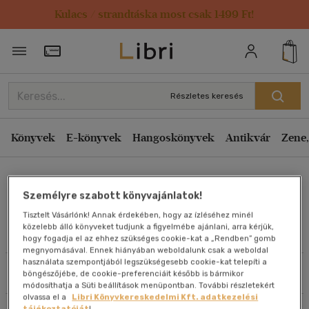
Kulacs / strandtáska most csak 1499 Ft!
Rendezés
Törzsvásárlói Kártya adatai
Rendezés
Kiadás éve szerint csökkenő
Részletes keresés
Kiadás éve szerint növekvő
Ár szerint csökkenő
Könyvek
E-könyvek
Hangoskönyvek
Antikvár
Zene,
Ár szerint növekvő
Elisabeth Prueitt
Eladott darabszám szerint csökkenő
Személyre szabott könyvajánlatok!
Eladott darabszám szerint növekvő
Tisztelt Vásárlónk! Annak érdekében, hogy az ízléséhez minél
Cím szerint A-Z
közelebb álló könyveket tudjunk a figyelmébe ajánlani, arra kérjük,
Művei
hogy fogadja el az ehhez szükséges cookie-kat a „Rendben” gomb
Szerző szerint A-Z
megnyomásával. Ennek hiányában weboldalunk csak a weboldal
használata szempontjából legszükségesebb cookie-kat telepíti a
Szűrés
Rendezés
böngészőjébe, de cookie-preferenciáit később is bármikor
Megjelenítés
módosíthatja a Süti beállítások menüpontban. További részletekért
olvassa el a
Libri Könyvkereskedelmi Kft. adatkezelési
20 db / oldal
tájékoztatóját
!