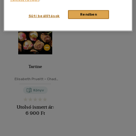
Összesen
1
db
40 db / oldal
Rendben
Süti beállítások
Alkalmaz
Tartine
Elisabeth Prueitt
-
Chad
Robertson
Könyv
Utolsó ismert ár:
6 900 Ft