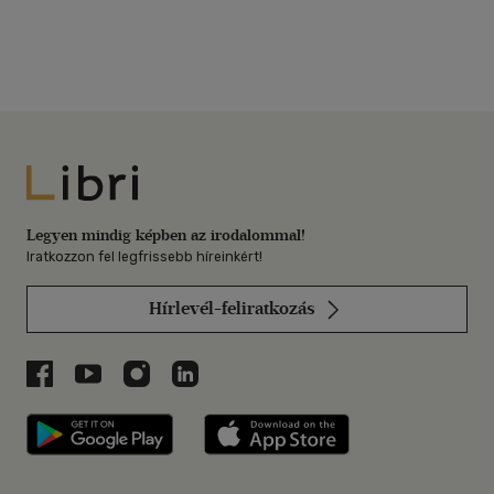
Libri
Legyen mindig képben az irodalommal!
Iratkozzon fel legfrissebb híreinkért!
Hírlevél-feliratkozás
Libri a Facebookon
Libri a Youtube-on
Libri az Instagramon
Libri a LinkedInen
Libri applikáció Szerezd meg: Google P
Libri applikáció 