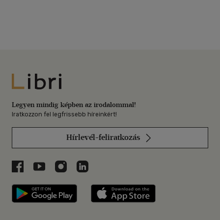
Libri
Legyen mindig képben az irodalommal!
Iratkozzon fel legfrissebb híreinkért!
Hírlevél-feliratkozás
Libri a Facebookon
Libri a Youtube-on
Libri az Instagramon
Libri a LinkedInen
Libri applikáció Szerezd meg: Google P
Libri applikáció 