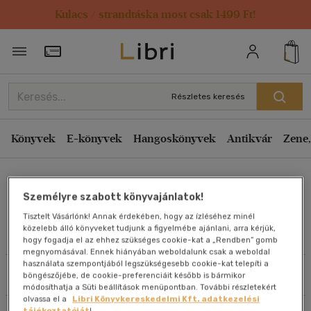
Kulacs / strandtáska most csak 1499 Ft!
Rendezés
Törzsvásárlói Kártya adatai
Rendezés
Kiadás éve szerint csökkenő
Részletes keresés
Kiadás éve szerint növekvő
Ár szerint csökkenő
Könyvek
E-könyvek
Hangoskönyvek
Antikvár
Zene,
Ár szerint növekvő
Dr. Laczó Bálint
Eladott darabszám szerint csökkenő
Személyre szabott könyvajánlatok!
Eladott darabszám szerint növekvő
Tisztelt Vásárlónk! Annak érdekében, hogy az ízléséhez minél
Cím szerint A-Z
közelebb álló könyveket tudjunk a figyelmébe ajánlani, arra kérjük,
Művei
hogy fogadja el az ehhez szükséges cookie-kat a „Rendben” gomb
Szerző szerint A-Z
megnyomásával. Ennek hiányában weboldalunk csak a weboldal
használata szempontjából legszükségesebb cookie-kat telepíti a
Szűrés
Rendezés
böngészőjébe, de cookie-preferenciáit később is bármikor
Megjelenítés
módosíthatja a Süti beállítások menüpontban. További részletekért
olvassa el a
Libri Könyvkereskedelmi Kft. adatkezelési
20 db / oldal
tájékoztatóját
!