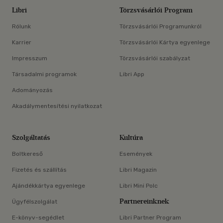
Libri
Törzsvásárlói Program
Rólunk
Törzsvásárlói Programunkról
Karrier
Törzsvásárlói Kártya egyenlege
Impresszum
Törzsvásárlói szabályzat
Társadalmi programok
Libri App
Adományozás
Akadálymentesítési nyilatkozat
Szolgáltatás
Kultúra
Boltkereső
Események
Fizetés és szállítás
Libri Magazin
Ajándékkártya egyenlege
Libri Mini Polc
Partnereinknek
Ügyfélszolgálat
E-könyv-segédlet
Libri Partner Program