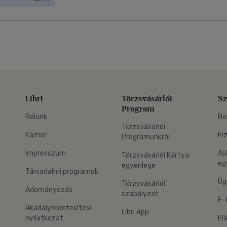
Libri
Törzsvásárlói
Sz
Program
Rólunk
Bo
Törzsvásárlói
Karrier
Fi
Programunkról
Impresszum
Aj
Törzsvásárlói Kártya
eg
egyenlege
Társadalmi programok
Üg
Törzsvásárlói
Adományozás
szabályzat
E-
Akadálymentesítési
Libri App
nyilatkozat
El