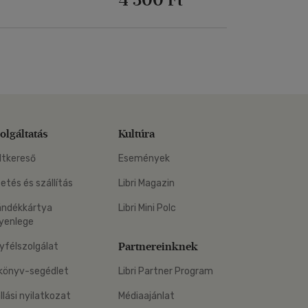
olgáltatás
Kultúra
ltkereső
Események
zetés és szállítás
Libri Magazin
ándékkártya
Libri Mini Polc
yenlege
Partnereinknek
yfélszolgálat
könyv-segédlet
Libri Partner Program
állási nyilatkozat
Médiaajánlat