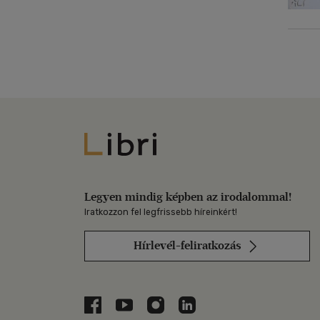
Libri
Legyen mindig képben az irodalommal!
Iratkozzon fel legfrissebb híreinkért!
Hírlevél-feliratkozás
Libri a Facebookon
Libri a Youtube-on
Libri az Instagramon
Libri a LinkedInen