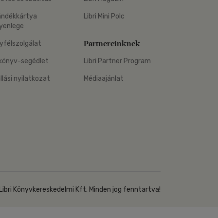
Kártya
Vallás, mitológia
m
ándékkártya
Libri Mini Polc
Képeslap
yenlege
és Természet
yv
Naptár
Partnereinknek
yfélszolgálat
k
Papír, írószer
könyv-segédlet
Libri Partner Program
ok
állási nyilatkozat
Médiaajánlat
Libri Könyvkereskedelmi Kft. Minden jog fenntartva!