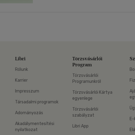
Libri
Törzsvásárlói
Sz
Program
Rólunk
Bo
Törzsvásárlói
Karrier
Fi
Programunkról
Impresszum
Aj
Törzsvásárlói Kártya
eg
egyenlege
Társadalmi programok
Üg
Törzsvásárlói
Adományozás
szabályzat
E-
Akadálymentesítési
Libri App
nyilatkozat
El