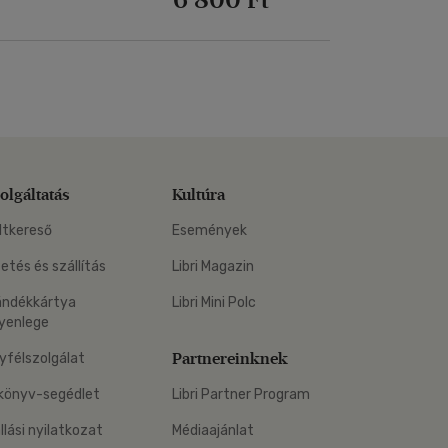
olgáltatás
Kultúra
ltkereső
Események
zetés és szállítás
Libri Magazin
ándékkártya
Libri Mini Polc
yenlege
Partnereinknek
yfélszolgálat
könyv-segédlet
Libri Partner Program
állási nyilatkozat
Médiaajánlat