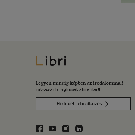
Libri
Legyen mindig képben az irodalommal!
Iratkozzon fel legfrissebb híreinkért!
Hírlevél-feliratkozás
Libri a Facebookon
Libri a Youtube-on
Libri az Instagramon
Libri a LinkedInen