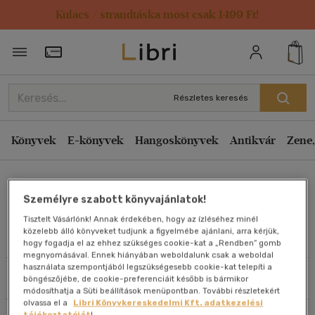
Kulacs / strandtáska most csak 1499 Ft!
Rendezés
Törzsvásárlói Kártya adatai
Rendezés
Kiadás éve szerint csökkenő
Részletes keresés
Kiadás éve szerint növekvő
Ár szerint csökkenő
Könyvek
E-könyvek
Hangoskönyvek
Antikvár
Zene,
Ár szerint növekvő
Dinich László
Eladott darabszám szerint csökkenő
Személyre szabott könyvajánlatok!
Eladott darabszám szerint növekvő
Tisztelt Vásárlónk! Annak érdekében, hogy az ízléséhez minél
Cím szerint A-Z
közelebb álló könyveket tudjunk a figyelmébe ajánlani, arra kérjük,
Művei
hogy fogadja el az ehhez szükséges cookie-kat a „Rendben” gomb
Szerző szerint A-Z
megnyomásával. Ennek hiányában weboldalunk csak a weboldal
használata szempontjából legszükségesebb cookie-kat telepíti a
Szűrés
Rendezés
böngészőjébe, de cookie-preferenciáit később is bármikor
Megjelenítés
módosíthatja a Süti beállítások menüpontban. További részletekért
olvassa el a
Libri Könyvkereskedelmi Kft. adatkezelési
20 db / oldal
tájékoztatóját
!