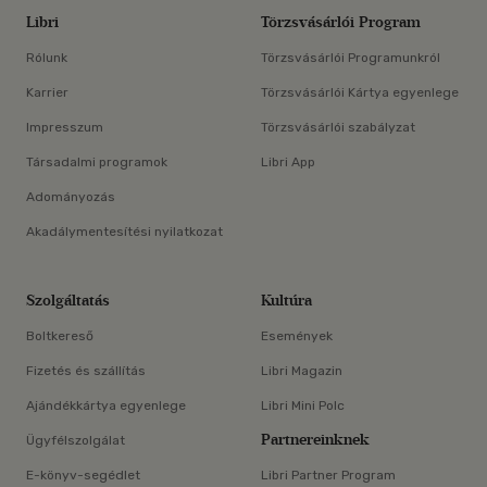
Libri
Törzsvásárlói Program
Rólunk
Törzsvásárlói Programunkról
Karrier
Törzsvásárlói Kártya egyenlege
Impresszum
Törzsvásárlói szabályzat
Társadalmi programok
Libri App
Adományozás
Akadálymentesítési nyilatkozat
Szolgáltatás
Kultúra
Boltkereső
Események
Fizetés és szállítás
Libri Magazin
Ajándékkártya egyenlege
Libri Mini Polc
Partnereinknek
Ügyfélszolgálat
E-könyv-segédlet
Libri Partner Program