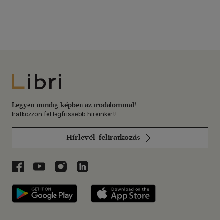
Libri
Legyen mindig képben az irodalommal!
Iratkozzon fel legfrissebb híreinkért!
Hírlevél-feliratkozás
Libri a Facebookon
Libri a Youtube-on
Libri az Instagramon
Libri a LinkedInen
Libri applikáció Szerezd meg: Google P
Libri applikáció 