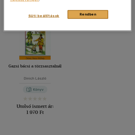
Összesen
1
db
40 db / oldal
Rendben
Süti beállítások
Alkalmaz
Gazsi bácsi a törzsasztalnál
Dinich László
Könyv
Utolsó ismert ár:
1 970 Ft