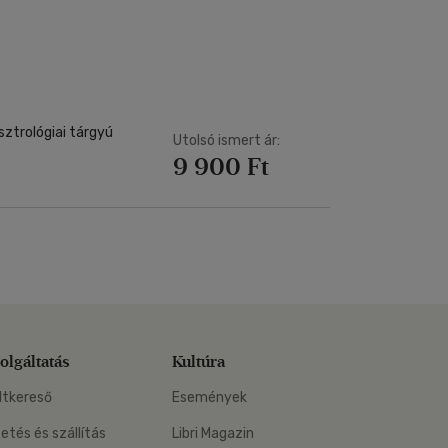
Kártya
Vallás, mitológia
m
Képeslap
és Természet
yv
Naptár
k
Papír, írószer
ok
sztrológiai tárgyú
Utolsó ismert ár:
9 900 Ft
olgáltatás
Kultúra
ltkereső
Események
zetés és szállítás
Libri Magazin