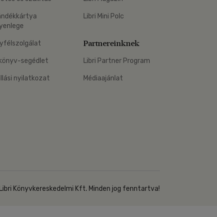
Kártya
Vallás, mitológia
m
ándékkártya
Libri Mini Polc
Képeslap
yenlege
és Természet
yv
Naptár
Partnereinknek
yfélszolgálat
k
Papír, írószer
könyv-segédlet
Libri Partner Program
ok
állási nyilatkozat
Médiaajánlat
Libri Könyvkereskedelmi Kft. Minden jog fenntartva!