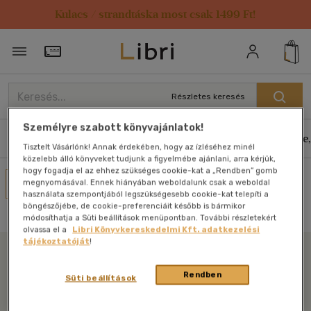
Kulacs / strandtáska most csak 1499 Ft!
Törzsvásárlói Kártya adatai
Részletes keresés
Személyre szabott könyvajánlatok!
Könyvek
E-könyvek
Hangoskönyvek
Antikvár
Zene,
Tisztelt Vásárlónk! Annak érdekében, hogy az ízléséhez minél
közelebb álló könyveket tudjunk a figyelmébe ajánlani, arra kérjük,
hogy fogadja el az ehhez szükséges cookie-kat a „Rendben” gomb
Művei
megnyomásával. Ennek hiányában weboldalunk csak a weboldal
használata szempontjából legszükségesebb cookie-kat telepíti a
Nincs találat
böngészőjébe, de cookie-preferenciáit később is bármikor
módosíthatja a Süti beállítások menüpontban. További részletekért
olvassa el a
Libri Könyvkereskedelmi Kft. adatkezelési
tájékoztatóját
!
Libri
Rendben
Süti beállítások
Legyen mindig képben az irodalommal!