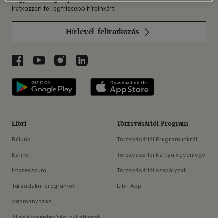
Iratkozzon fel legfrissebb híreinkért!
Hírlevél-feliratkozás
Libri a Facebookon
Libri a Youtube-on
Libri az Instagramon
Libri a LinkedInen
Libri applikáció Szerezd meg: Google P
Libri applikáció 
Libri
Törzsvásárlói Program
Rólunk
Törzsvásárlói Programunkról
Karrier
Törzsvásárlói Kártya egyenlege
Impresszum
Törzsvásárlói szabályzat
Társadalmi programok
Libri App
Adományozás
Akadálymentesítési nyilatkozat