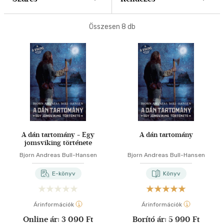
40 db / oldal
Összesen
8
db
Alkalmaz
A dán tartomány - Egy
A dán tartomány
jomsviking története
Bjorn Andreas Bull-Hansen
Bjorn Andreas Bull-Hansen
E-könyv
Könyv
Árinformációk
Árinformációk
Online ár:
3 090 Ft
Borító ár:
5 990 Ft