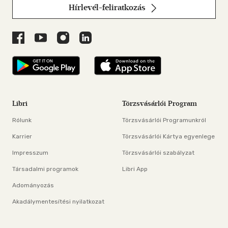
Hírlevél-feliratkozás
Libri a Facebookon
Libri a Youtube-on
Libri az Instagramon
Libri a LinkedInen
Libri applikáció Szerezd meg: Google P
Libri applikáció 
Libri
Törzsvásárlói Program
Rólunk
Törzsvásárlói Programunkról
Karrier
Törzsvásárlói Kártya egyenlege
Impresszum
Törzsvásárlói szabályzat
Társadalmi programok
Libri App
Adományozás
Akadálymentesítési nyilatkozat