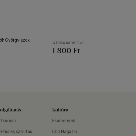
Kártya
m
Képeslap
és Természet
yv
Naptár
k
Papír, írószer
ok
rtók György azok
Utolsó ismert ár:
1 800 Ft
olgáltatás
Kultúra
ltkereső
Események
zetés és szállítás
Libri Magazin