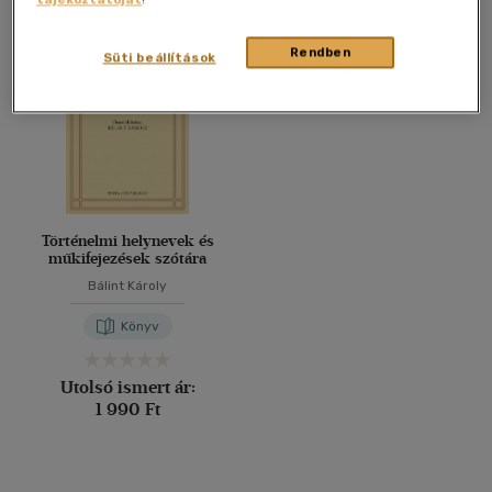
Összesen
1
db
40 db / oldal
Rendben
Süti beállítások
Alkalmaz
Történelmi helynevek és
műkifejezések szótára
Bálint Károly
Könyv
Utolsó ismert ár:
1 990 Ft