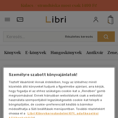
Kulacs / strandtáska most csak 1499 Ft!
Rendezés
Törzsvásárlói Kártya adatai
Rendezés
Kiadás éve szerint csökkenő
Részletes keresés
Kiadás éve szerint növekvő
Ár szerint csökkenő
Könyvek
E-könyvek
Hangoskönyvek
Antikvár
Zene,
Ár szerint növekvő
Bálint Károly
Eladott darabszám szerint csökkenő
Személyre szabott könyvajánlatok!
Eladott darabszám szerint növekvő
Tisztelt Vásárlónk! Annak érdekében, hogy az ízléséhez minél
Cím szerint A-Z
közelebb álló könyveket tudjunk a figyelmébe ajánlani, arra kérjük,
Művei
hogy fogadja el az ehhez szükséges cookie-kat a „Rendben” gomb
Szerző szerint A-Z
megnyomásával. Ennek hiányában weboldalunk csak a weboldal
használata szempontjából legszükségesebb cookie-kat telepíti a
Szűrés
Rendezés
böngészőjébe, de cookie-preferenciáit később is bármikor
Megjelenítés
módosíthatja a Süti beállítások menüpontban. További részletekért
olvassa el a
Libri Könyvkereskedelmi Kft. adatkezelési
20 db / oldal
tájékoztatóját
!