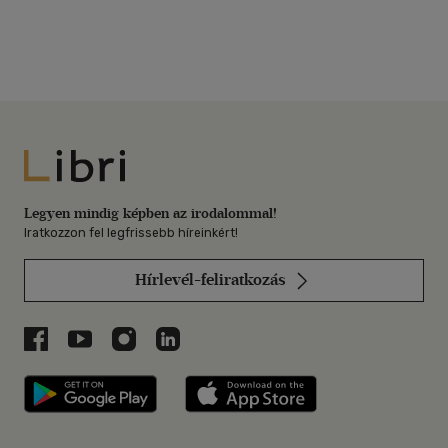
Libri
Legyen mindig képben az irodalommal!
Iratkozzon fel legfrissebb híreinkért!
Hírlevél-feliratkozás
Libri a Facebookon
Libri a Youtube-on
Libri az Instagramon
Libri a LinkedInen
Libri applikáció Szerezd meg: Google P
Libri applikáció 