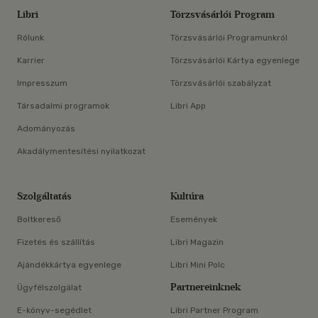
Libri
Törzsvásárlói Program
Rólunk
Törzsvásárlói Programunkról
Karrier
Törzsvásárlói Kártya egyenlege
Impresszum
Törzsvásárlói szabályzat
Társadalmi programok
Libri App
Adományozás
Akadálymentesítési nyilatkozat
Szolgáltatás
Kultúra
Boltkereső
Események
Fizetés és szállítás
Libri Magazin
Ajándékkártya egyenlege
Libri Mini Polc
Partnereinknek
Ügyfélszolgálat
E-könyv-segédlet
Libri Partner Program