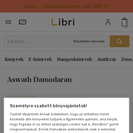
Kulacs / strandtáska most csak 1499 Ft!
Rendezés
Törzsvásárlói Kártya adatai
Rendezés
Kiadás éve szerint csökkenő
Részletes keresés
Kiadás éve szerint növekvő
Ár szerint csökkenő
Könyvek
E-könyvek
Hangoskönyvek
Antikvár
Zene,
Ár szerint növekvő
Aswath Damodaran
Eladott darabszám szerint csökkenő
Eladott darabszám szerint növekvő
Cím szerint A-Z
Művei
Személyre szabott könyvajánlatok!
Szerző szerint A-Z
Tisztelt Vásárlónk! Annak érdekében, hogy az ízléséhez minél
Szűrés
Rendezés
közelebb álló könyveket tudjunk a figyelmébe ajánlani, arra kérjük,
Megjelenítés
hogy fogadja el az ehhez szükséges cookie-kat a „Rendben” gomb
megnyomásával. Ennek hiányában weboldalunk csak a weboldal
20 db / oldal