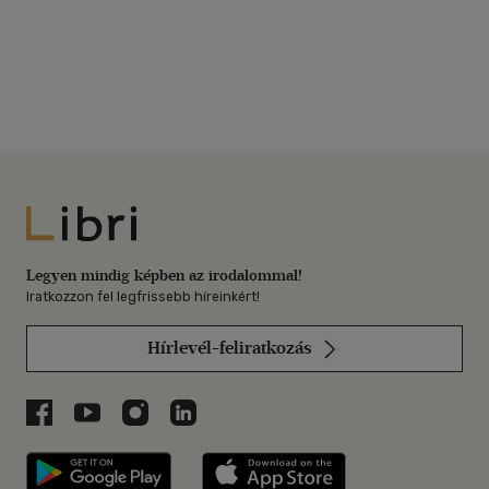
Libri
Legyen mindig képben az irodalommal!
Iratkozzon fel legfrissebb híreinkért!
Hírlevél-feliratkozás
Libri a Facebookon
Libri a Youtube-on
Libri az Instagramon
Libri a LinkedInen
Libri applikáció Szerezd meg: Google P
Libri applikáció 