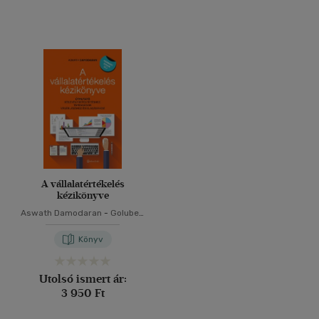
A vállalatértékelés
kézikönyve
Aswath Damodaran
-
Golubeff
Lóránt
Könyv
Utolsó ismert ár:
3 950 Ft