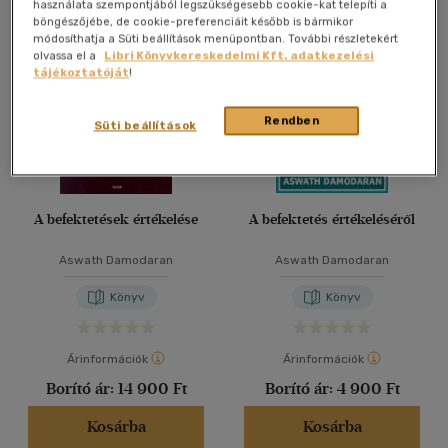
Összesen
3
db
használata szempontjából legszükségesebb cookie-kat telepíti a
böngészőjébe, de cookie-preferenciáit később is bármikor
40 db / oldal
módosíthatja a Süti beállítások menüpontban. További részletekért
olvassa el a
Libri Könyvkereskedelmi Kft. adatkezelési
tájékoztatóját
!
Alkalmaz
Rendben
Süti beállítások
A befektetések értékelése
A befektetés értékeléséről
Aswath Damodaran
Aswath Damodaran
Könyv
Könyv
Árinformációk
Árinformációk
Borító ár:
14 900 Ft
Borító ár:
4 900 Ft
Kosárba
Kosárba