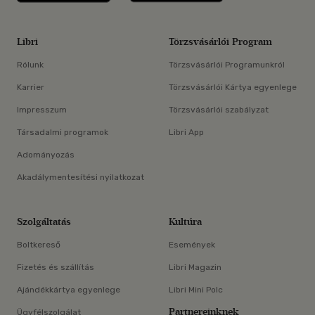
Libri
Törzsvásárlói Program
Rólunk
Törzsvásárlói Programunkról
Karrier
Törzsvásárlói Kártya egyenlege
Impresszum
Törzsvásárlói szabályzat
Társadalmi programok
Libri App
Adományozás
Akadálymentesítési nyilatkozat
Szolgáltatás
Kultúra
Boltkereső
Események
Fizetés és szállítás
Libri Magazin
Ajándékkártya egyenlege
Libri Mini Polc
Partnereinknek
Ügyfélszolgálat