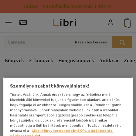
Kulacs / strandtáska most csak 1499 Ft!
Rendezés
Törzsvásárlói Kártya adatai
Rendezés
Kiadás éve szerint csökkenő
Részletes keresés
Kiadás éve szerint növekvő
Ár szerint csökkenő
Könyvek
E-könyvek
Hangoskönyvek
Antikvár
Zene,
Ár szerint növekvő
Andrew Meier
Eladott darabszám szerint csökkenő
Személyre szabott könyvajánlatok!
Eladott darabszám szerint növekvő
Tisztelt Vásárlónk! Annak érdekében, hogy az ízléséhez minél
Cím szerint A-Z
közelebb álló könyveket tudjunk a figyelmébe ajánlani, arra kérjük,
Művei
hogy fogadja el az ehhez szükséges cookie-kat a „Rendben” gomb
Szerző szerint A-Z
megnyomásával. Ennek hiányában weboldalunk csak a weboldal
használata szempontjából legszükségesebb cookie-kat telepíti a
Szűrés
Rendezés
böngészőjébe, de cookie-preferenciáit később is bármikor
Megjelenítés
módosíthatja a Süti beállítások menüpontban. További részletekért
olvassa el a
Libri Könyvkereskedelmi Kft. adatkezelési
20 db / oldal
tájékoztatóját
!