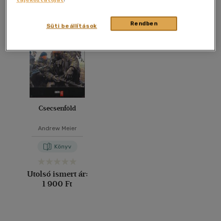
Összesen
1
db
40 db / oldal
Rendben
Süti beállítások
Alkalmaz
Csecsenföld
Andrew Meier
Könyv
Utolsó ismert ár:
1 900 Ft