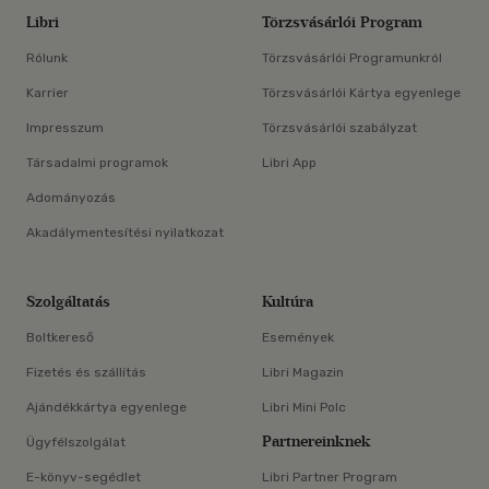
Libri
Törzsvásárlói Program
Rólunk
Törzsvásárlói Programunkról
Karrier
Törzsvásárlói Kártya egyenlege
Impresszum
Törzsvásárlói szabályzat
Társadalmi programok
Libri App
Adományozás
Akadálymentesítési nyilatkozat
Szolgáltatás
Kultúra
Boltkereső
Események
Fizetés és szállítás
Libri Magazin
Ajándékkártya egyenlege
Libri Mini Polc
Partnereinknek
Ügyfélszolgálat
E-könyv-segédlet
Libri Partner Program