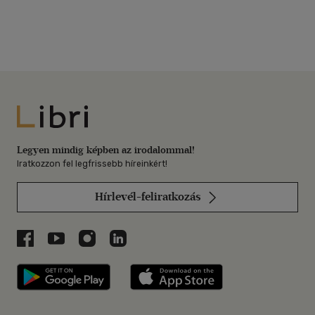
Libri
Legyen mindig képben az irodalommal!
Iratkozzon fel legfrissebb híreinkért!
Hírlevél-feliratkozás
Libri a Facebookon
Libri a Youtube-on
Libri az Instagramon
Libri a LinkedInen
Libri applikáció Szerezd meg: Google P
Libri applikáció 