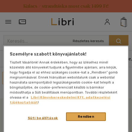
Kulacs / strandtáska most csak 1499 Ft!
Törzsvásárlói Kártya adatai
Részletes keresés
Személyre szabott könyvajánlatok!
Könyvek
E-könyvek
Hangoskönyvek
Antikvár
Zene,
Tisztelt Vásárlónk! Annak érdekében, hogy az ízléséhez minél
közelebb álló könyveket tudjunk a figyelmébe ajánlani, arra kérjük,
hogy fogadja el az ehhez szükséges cookie-kat a „Rendben” gomb
Művei
megnyomásával. Ennek hiányában weboldalunk csak a weboldal
használata szempontjából legszükségesebb cookie-kat telepíti a
Nincs találat
böngészőjébe, de cookie-preferenciáit később is bármikor
módosíthatja a Süti beállítások menüpontban. További részletekért
olvassa el a
Libri Könyvkereskedelmi Kft. adatkezelési
tájékoztatóját
!
Libri
Rendben
Süti beállítások
Legyen mindig képben az irodalommal!