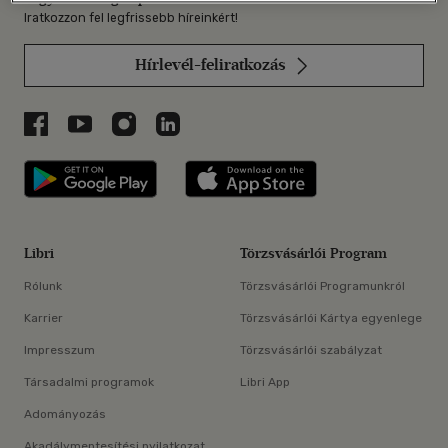
Iratkozzon fel legfrissebb híreinkért!
Hírlevél-feliratkozás
Libri a Facebookon
Libri a Youtube-on
Libri az Instagramon
Libri a LinkedInen
Libri applikáció Szerezd meg: Google P
Libri applikáció 
Libri
Törzsvásárlói Program
Rólunk
Törzsvásárlói Programunkról
Karrier
Törzsvásárlói Kártya egyenlege
Impresszum
Törzsvásárlói szabályzat
Társadalmi programok
Libri App
Adományozás
Akadálymentesítési nyilatkozat