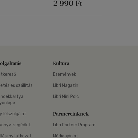
2 990 Ft
olgáltatás
Kultúra
ltkereső
Események
zetés és szállítás
Libri Magazin
ándékkártya
Libri Mini Polc
yenlege
Partnereinknek
yfélszolgálat
könyv-segédlet
Libri Partner Program
állási nyilatkozat
Médiaajánlat