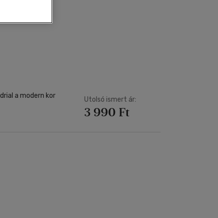
Kártya
Vallás, mitológia
m
Képeslap
és Természet
yv
Naptár
k
Papír, írószer
ok
drial a modern kor
Utolsó ismert ár:
3 990 Ft