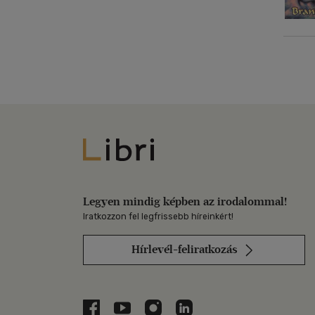
Libri
Legyen mindig képben az irodalommal!
Iratkozzon fel legfrissebb híreinkért!
Hírlevél-feliratkozás
Libri a Facebookon
Libri a Youtube-on
Libri az Instagramon
Libri a LinkedInen