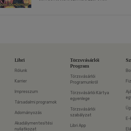
Libri
Törzsvásárlói
Sz
Program
Rólunk
Bo
Törzsvásárlói
Karrier
Fi
Programunkról
Impresszum
Aj
Törzsvásárlói Kártya
eg
egyenlege
Társadalmi programok
Üg
Törzsvásárlói
Adományozás
szabályzat
E-
Akadálymentesítési
Libri App
nyilatkozat
El