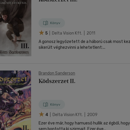
Könyv
5
| Delta Vision Kft. | 2011
A gonosz legyőzetett de a háború csak most kezdődik. Mégis
sikerült véghezvinni a lehetetlent:...
Brandon Sanderson
Ködszerzet II.
Könyv
4
| Delta Vision Kft. | 2009
Ezer éve már, hogy hamueső hullik az égből, hogy
sem bontotta ki szirmait. Ezer éve...