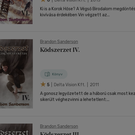
0
| Delta Vision Kft. | 2013
Ki is a Korok Hőse? A Végső Birodalom megdönté
kivívása érdekében Vin végzett az...
Brandon Sanderson
Ködszerzet IV.
Könyv
5
| Delta Vision Kft. | 2011
A gonosz legyőzetett de a háború csak most kezdődik. Mégis
sikerült véghezvinni a lehetetlent:...
Brandon Sanderson
Ködszerzet III.