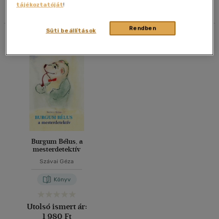
tájékoztatóját
!
Szűrés
Rendezés
Korosztály szerint
20 db / oldal
Gyermek
(1)
Rendben
40 db / oldal
Süti beállítások
Összesen
1
db
mind
(1)
Alkalmaz
Vélemény szerint
(1)
Alkalmaz
Burgum Bélus, a
mesterdetektív
Szávai Géza
Könyv
Utolsó ismert ár:
1 980 Ft