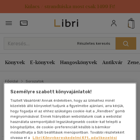
Kulacs / strandtáska most csak 1499 Ft!
Szűrés
Rendezés
Törzsvásárlói Kártya adatai
Rendezés
Alkategóriák megjelenítése
Relevancia
Részletes keresés
Összes
(1 db)
Kiadás éve szerint csökkenő
Gyermek és ifjúsági
(1)
Kiadás éve szerint növekvő
Könyvek
E-könyvek
Hangoskönyvek
Antikvár
Zene,
Ár szerint csökkenő
Főoldal
Ár szerint növekvő
Sorozatok
Nyelv szerint
Eladott darabszám szerint csökkenő
Személyre szabott könyvajánlatok!
Magyar
(1)
BURGUMBURGI VIDÁM KÖNYVEK
Tisztelt Vásárlónk! Annak érdekében, hogy az ízléséhez minél
Eladott darabszám szerint növekvő
közelebb álló könyveket tudjunk a figyelmébe ajánlani, arra kérjük,
sorozat
hogy fogadja el az ehhez szükséges cookie-kat a „Rendben” gomb
Cím szerint A-Z
Ár szerint
megnyomásával. Ennek hiányában weboldalunk csak a weboldal
Szerző szerint A-Z
használata szempontjából legszükségesebb cookie-kat telepíti a
500 Ft - 2500 Ft
(1)
böngészőjébe, de cookie-preferenciáit később is bármikor
Összes szűrő törlése
módosíthatja a Süti beállítások menüpontban. További részletekért
olvassa el a
Libri Könyvkereskedelmi Kft. adatkezelési
Megjelenítés