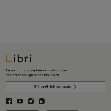
Libri
Legyen mindig képben az irodalommal!
Iratkozzon fel legfrissebb híreinkért!
Hírlevél-feliratkozás
Libri a Facebookon
Libri a Youtube-on
Libri az Instagramon
Libri a LinkedInen