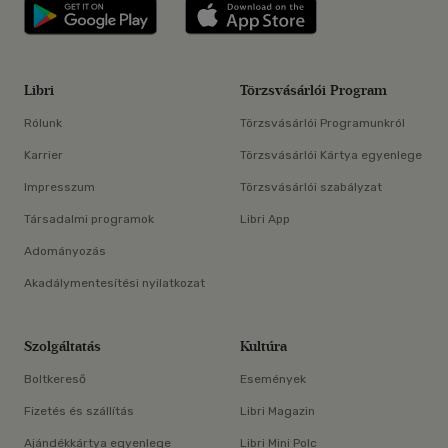
Libri applikáció Szerezd meg: Google P
Libri applikáció 
Libri
Törzsvásárlói Program
Rólunk
Törzsvásárlói Programunkról
Karrier
Törzsvásárlói Kártya egyenlege
Impresszum
Törzsvásárlói szabályzat
Társadalmi programok
Libri App
Adományozás
Akadálymentesítési nyilatkozat
Szolgáltatás
Kultúra
Boltkereső
Események
Fizetés és szállítás
Libri Magazin
Ajándékkártya egyenlege
Libri Mini Polc