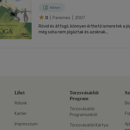
Könyv
0
| Panemex | 2007
Rövid és átfogó, könnyen érthető ismeretek a jóg
még soha nem jógáztak és azoknak...
Libri
Törzsvásárlói
Sz
Program
Rólunk
Bo
Törzsvásárlói
Karrier
Fi
Programunkról
Impresszum
Aj
Törzsvásárlói Kártya
eg