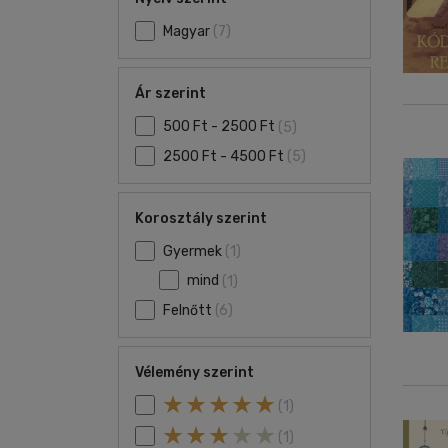
Magyar
(7)
Ár szerint
500 Ft - 2500 Ft
(5)
2500 Ft - 4500 Ft
(5)
Korosztály szerint
Gyermek
(1)
mind
(1)
Felnőtt
(6)
Vélemény szerint
(1)
(1)