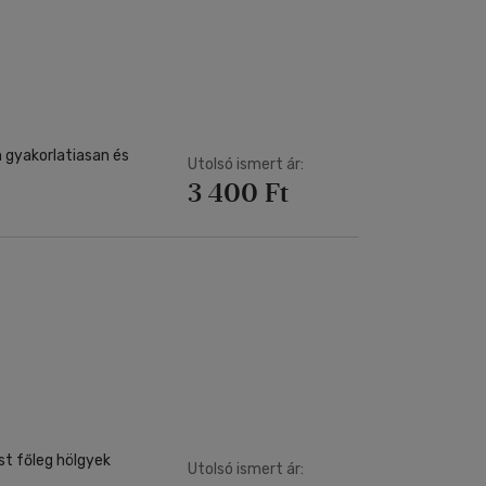
n gyakorlatiasan és
Utolsó ismert ár:
3 400 Ft
t főleg hölgyek
Utolsó ismert ár: