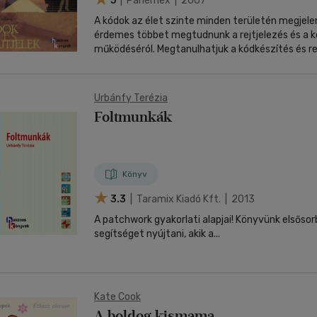
5
| Panemex | 2007
A kódok az élet szinte minden területén megjele
érdemes többet megtudnunk a rejtjelezés és a k
működéséról. Megtanulhatjuk a kódkészítés és re
fortélyait, sőt mi magunk is készíthetünk ilyene
feladat! Szórakoztató és hasznos olvasmány, kü
számítógépek és az internet korában!
Urbánfy Terézia
Foltmunkák
Könyv
3.3
| Taramix Kiadó Kft. | 2013
A patchwork gyakorlati alapjai! Könyvünk elsőso
segítséget nyújtani, akik a...
Kate Cook
A boldog kismama