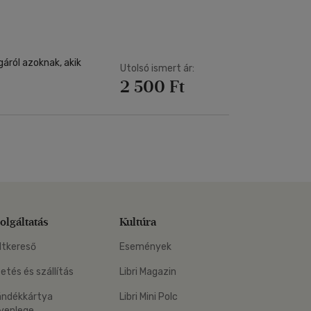
áról azoknak, akik
Utolsó ismert ár:
2 500 Ft
olgáltatás
Kultúra
ltkereső
Események
zetés és szállítás
Libri Magazin
ándékkártya
Libri Mini Polc
yenlege