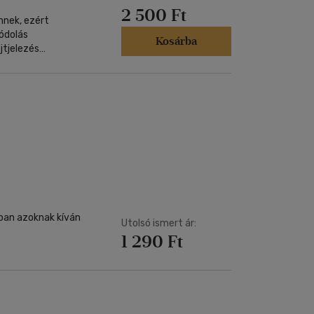
2 500 Ft
nnek, ezért
ódolás
Kosárba
jtjelezés
ket, ami izgalmas
lönösen most: a
rban azoknak kíván
Utolsó ismert ár:
1 290 Ft