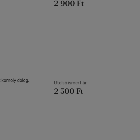
2 900 Ft
ék komoly dolog,
Utolsó ismert ár:
2 500 Ft