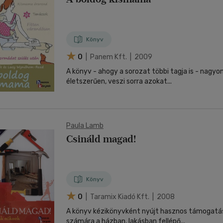
Könyv
0
| Panem Kft. | 2009
A könyv - ahogy a sorozat többi tagja is - nagyo
életszerűen, veszi sorra azokat...
Paula Lamb
Csináld magad!
Könyv
0
| Taramix Kiadó Kft. | 2008
A könyv kézikönyvként nyújt hasznos támogatás
számára a házban, lakásban fellépő...