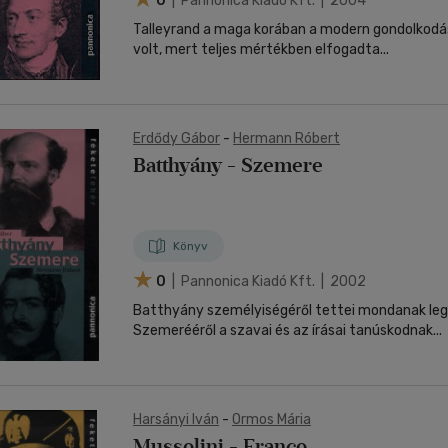
0
| Pannonica Kiadó Kft. | 2004
Talleyrand a maga korában a modern gondolkodá
volt, mert teljes mértékben elfogadta...
Erdődy Gábor
-
Hermann Róbert
Batthyány - Szemere
Könyv
0
| Pannonica Kiadó Kft. | 2002
Batthyány személyiségéről tettei mondanak leg
Szemerééről a szavai és az írásai tanúskodnak...
Harsányi Iván
-
Ormos Mária
Mussolini - Franco