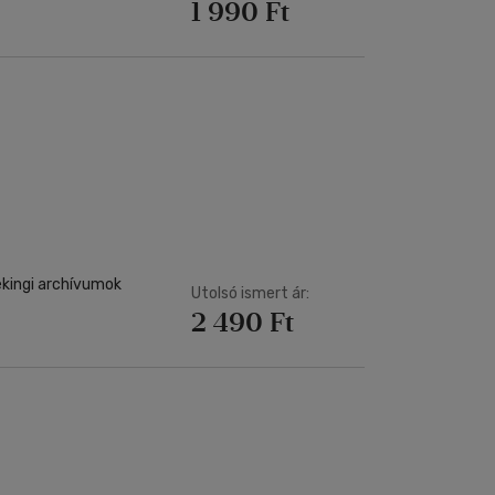
1 990 Ft
ekingi archívumok
Utolsó ismert ár:
2 490 Ft