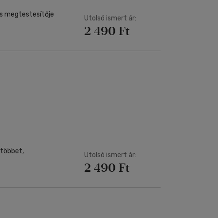
s megtestesítője
Utolsó ismert ár:
2 490 Ft
többet,
Utolsó ismert ár:
2 490 Ft