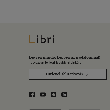
Libri
Legyen mindig képben az irodalommal!
Iratkozzon fel legfrissebb híreinkért!
Hírlevél-feliratkozás
Libri a Facebookon
Libri a Youtube-on
Libri az Instagramon
Libri a LinkedInen