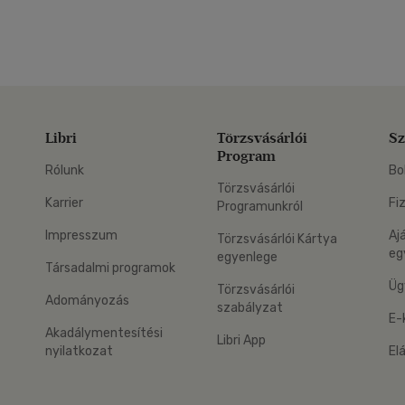
Libri
Törzsvásárlói
Sz
Program
Rólunk
Bo
Törzsvásárlói
Karrier
Fi
Programunkról
Impresszum
Aj
Törzsvásárlói Kártya
eg
egyenlege
Társadalmi programok
Üg
Törzsvásárlói
Adományozás
szabályzat
E-
Akadálymentesítési
Libri App
nyilatkozat
El