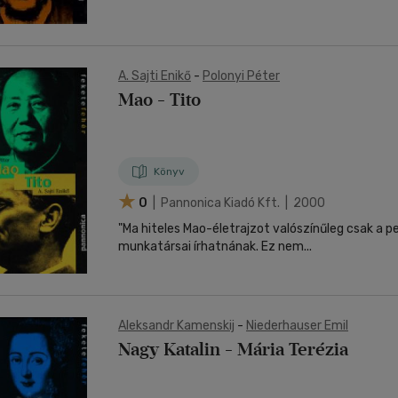
A. Sajti Enikő
-
Polonyi Péter
Mao - Tito
Könyv
0
| Pannonica Kiadó Kft. | 2000
"Ma hiteles Mao-életrajzot valószínűleg csak a p
munkatársai írhatnának. Ez nem...
Aleksandr Kamenskij
-
Niederhauser Emil
Nagy Katalin - Mária Terézia