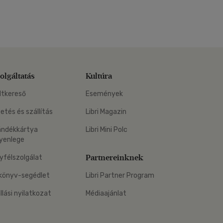
olgáltatás
Kultúra
ltkereső
Események
zetés és szállítás
Libri Magazin
ándékkártya
Libri Mini Polc
yenlege
Partnereinknek
yfélszolgálat
könyv-segédlet
Libri Partner Program
állási nyilatkozat
Médiaajánlat