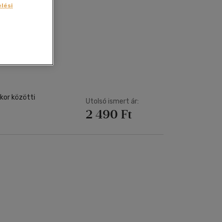
Kártya
lési
Vallás, mitológia
m
Képeslap
és Természet
yv
Naptár
k
Papír, írószer
ok
kor közötti
Utolsó ismert ár:
2 490 Ft