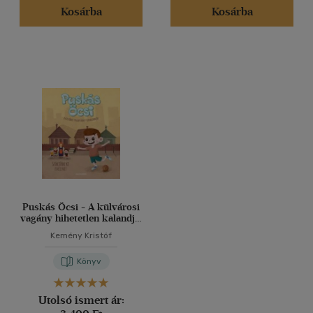
Kosárba
Kosárba
Puskás Öcsi - A külvárosi
vagány hihetetlen kalandjai
1.
Kemény Kristóf
Könyv
Utolsó ismert ár: