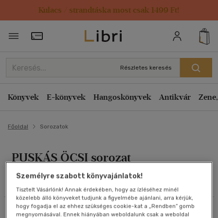
Kulacs / strandtáska most csak 1499 Ft!
Szűrés
Rendezés
Törzsvásárlói Kártya adatai
Rendezés
Alkategóriák megjelenítése
Relevancia
Részletes keresés
Összes
(3 db)
Kiadás éve szerint csökkenő
Gyermek és ifjúsági
(3)
Kiadás éve szerint növekvő
Könyvek
E-könyvek
Hangoskönyvek
Antikvár
Zene,
Ár szerint csökkenő
Főoldal
Ár szerint növekvő
Sorozatok
Típus
Eladott darabszám szerint csökkenő
Könyv
(2)
PUSKÁS ÖCSI sorozat
Eladott darabszám szerint növekvő
Cím szerint A-Z
Személyre szabott könyvajánlatok!
Nyelv szerint
Összes szűrő törlése
Szerző szerint A-Z
Tisztelt Vásárlónk! Annak érdekében, hogy az ízléséhez minél
Magyar
(3)
közelebb álló könyveket tudjunk a figyelmébe ajánlani, arra kérjük,
hogy fogadja el az ehhez szükséges cookie-kat a „Rendben” gomb
Szűrés
Rendezés
megnyomásával. Ennek hiányában weboldalunk csak a weboldal
Megjelenítés