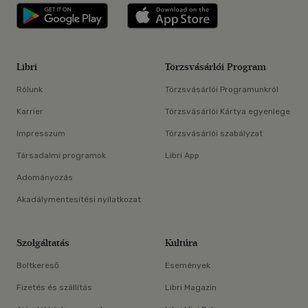
Libri applikáció Szerezd meg: Google P
Libri applikáció 
Libri
Törzsvásárlói Program
Rólunk
Törzsvásárlói Programunkról
Karrier
Törzsvásárlói Kártya egyenlege
Impresszum
Törzsvásárlói szabályzat
Társadalmi programok
Libri App
Adományozás
Akadálymentesítési nyilatkozat
Szolgáltatás
Kultúra
Boltkereső
Események
Fizetés és szállítás
Libri Magazin