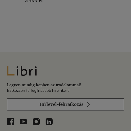
3 499 Ft
Libri
Legyen mindig képben az irodalommal!
Iratkozzon fel legfrissebb híreinkért!
Hírlevél-feliratkozás
Libri a Facebookon
Libri a Youtube-on
Libri az Instagramon
Libri a LinkedInen