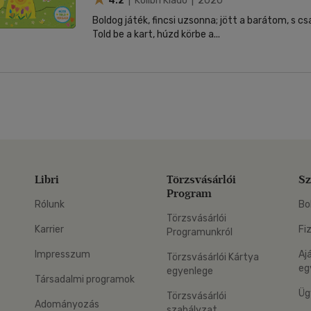
4.2
| Kolibri Kiadó | 2020
Boldog játék, fincsi uzsonna; jött a barátom, s 
Told be a kart, húzd körbe a...
Libri
Törzsvásárlói
Sz
Program
Rólunk
Bo
Törzsvásárlói
Karrier
Fi
Programunkról
Impresszum
Aj
Törzsvásárlói Kártya
eg
egyenlege
Társadalmi programok
Üg
Törzsvásárlói
Adományozás
szabályzat