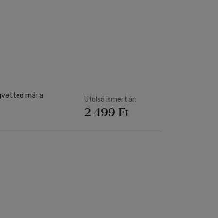
Kártya
Vallás, mitológia
m
Képeslap
és Természet
yv
Naptár
k
Papír, írószer
ok
gvetted már a
Utolsó ismert ár:
2 499 Ft