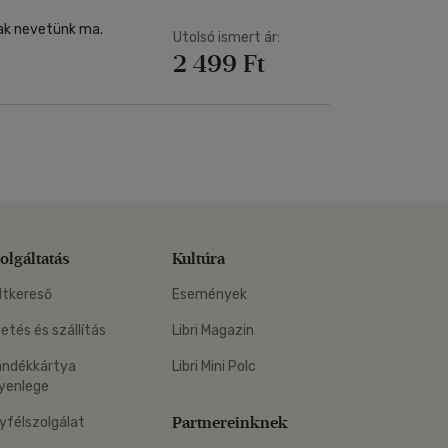
csak nevetünk ma.
Utolsó ismert ár:
2 499 Ft
olgáltatás
Kultúra
ltkereső
Események
zetés és szállítás
Libri Magazin
ándékkártya
Libri Mini Polc
yenlege
Partnereinknek
yfélszolgálat