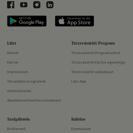
Libri a Facebookon
Libri a Youtube-on
Libri az Instagramon
Libri a LinkedInen
Libri applikáció Szerezd meg: Google P
Libri applikáció 
Libri
Törzsvásárlói Program
Rólunk
Törzsvásárlói Programunkról
Karrier
Törzsvásárlói Kártya egyenlege
Impresszum
Törzsvásárlói szabályzat
Társadalmi programok
Libri App
Adományozás
Akadálymentesítési nyilatkozat
Szolgáltatás
Kultúra
Boltkereső
Események