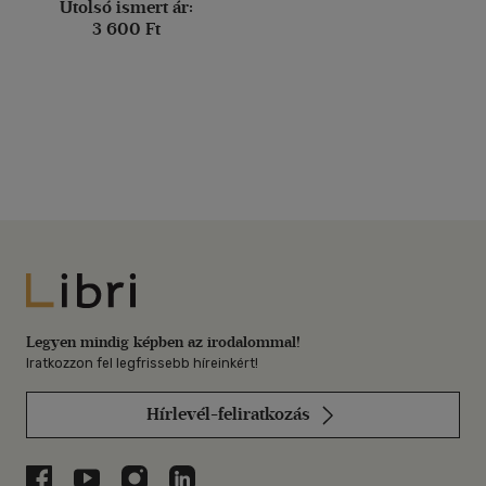
Utolsó ismert ár:
3 600 Ft
Libri
Legyen mindig képben az irodalommal!
Iratkozzon fel legfrissebb híreinkért!
Hírlevél-feliratkozás
Libri a Facebookon
Libri a Youtube-on
Libri az Instagramon
Libri a LinkedInen