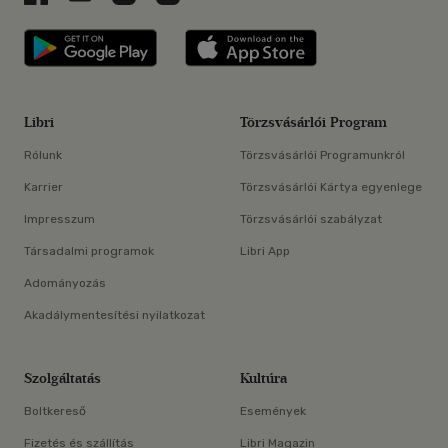
Libri applikáció Szerezd meg: Google P
Libri applikáció 
Libri
Törzsvásárlói Program
Rólunk
Törzsvásárlói Programunkról
Karrier
Törzsvásárlói Kártya egyenlege
Impresszum
Törzsvásárlói szabályzat
Társadalmi programok
Libri App
Adományozás
Akadálymentesítési nyilatkozat
Szolgáltatás
Kultúra
Boltkereső
Események
Fizetés és szállítás
Libri Magazin