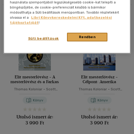
használata szempontjából legszükségesebb cookie-kat telepíti a
Korosztály szerint
böngészőjébe, de cookie-preferenciáit később is bármikor
20 db / oldal
Összesen
3
db
módosíthatja a Süti beállítások menüpontban. További részletekért
Felnőtt
(3)
olvassa el a
Libri Könyvkereskedelmi Kft. adatkezelési
40 db / oldal
tájékoztatóját
!
Vélemény szerint
Rendben
Süti beállítások
Alkalmaz
(3)
Alkalmaz
Elit mesterlövész - A
Elit mesterlövész -
mesterlövész és a Farkas
Célpont: Amerika
Thomas Koloniar
-
Scott
Thomas Koloniar
-
Scott
McEwen
McEwen
Könyv
Könyv
Utolsó ismert ár:
Utolsó ismert ár:
3 990 Ft
3 990 Ft