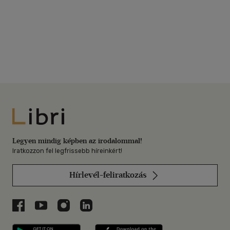
Libri
Legyen mindig képben az irodalommal!
Iratkozzon fel legfrissebb híreinkért!
Hírlevél-feliratkozás
Libri a Facebookon
Libri a Youtube-on
Libri az Instagramon
Libri a LinkedInen
Libri applikáció Szerezd meg: Google P
Libri applikáció 