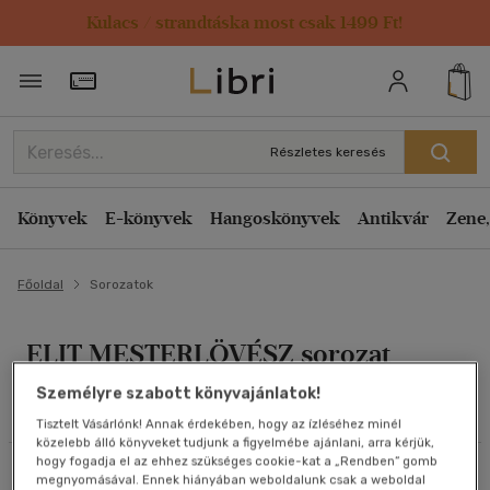
Kulacs / strandtáska most csak 1499 Ft!
Szűrés
Rendezés
Törzsvásárlói Kártya adatai
Rendezés
Alkategóriák megjelenítése
Relevancia
Részletes keresés
Összes
(3 db)
Kiadás éve szerint csökkenő
Irodalom
(3)
Kiadás éve szerint növekvő
Könyvek
E-könyvek
Hangoskönyvek
Antikvár
Zene,
Ár szerint csökkenő
Főoldal
Ár szerint növekvő
Sorozatok
Nyelv szerint
Eladott darabszám szerint csökkenő
Magyar
(3)
ELIT MESTERLÖVÉSZ sorozat
Eladott darabszám szerint növekvő
Cím szerint A-Z
Személyre szabott könyvajánlatok!
Ár szerint
Összes szűrő törlése
Tisztelt Vásárlónk! Annak érdekében, hogy az ízléséhez minél
Szerző szerint A-Z
2500 Ft - 4500 Ft
(3)
közelebb álló könyveket tudjunk a figyelmébe ajánlani, arra kérjük,
hogy fogadja el az ehhez szükséges cookie-kat a „Rendben” gomb
Szűrés
Rendezés
megnyomásával. Ennek hiányában weboldalunk csak a weboldal
Megjelenítés