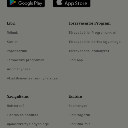
Libri
Törzsvásárlói Program
Rólunk
Törzsvásárlói Programunkról
Karrier
Törzsvásárlói Kártya egyenlege
Impresszum
Törzsvásárlói szabályzat
Társadalmi programok
Libri App
Adományozás
Akadálymentesítési nyilatkozat
Szolgáltatás
Kultúra
Boltkereső
Események
Fizetés és szállítás
Libri Magazin
Ajándékkártya egyenlege
Libri Mini Polc