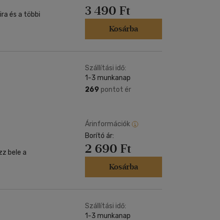
3 490 Ft
ra és a többi
Kosárba
Szállítási idő:
1-3 munkanap
269
pontot ér
Árinformációk
Borító ár:
2 690 Ft
zz bele a
Kosárba
Szállítási idő:
1-3 munkanap