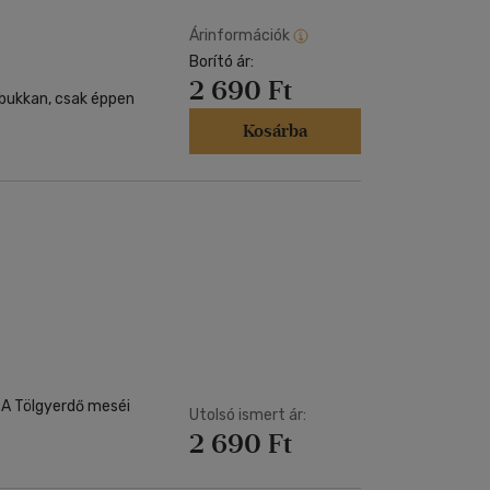
Árinformációk
Borító ár:
2 690 Ft
ábukkan, csak éppen
Kosárba
i
Utolsó ismert ár:
2 690 Ft