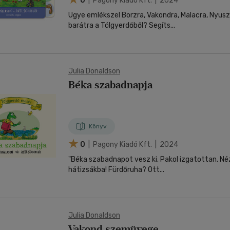
0
| Pagony Kiadó Kft. | 2024
Ugye emlékszel Borzra, Vakondra, Malacra, Nyuszi
barátra a Tölgyerdőből? Segíts...
Julia Donaldson
Béka szabadnapja
Könyv
0
| Pagony Kiadó Kft. | 2024
"Béka szabadnapot vesz ki. Pakol izgatottan. Né
hátizsákba! Fürdőruha? Ott...
Julia Donaldson
Vakond szemüvege