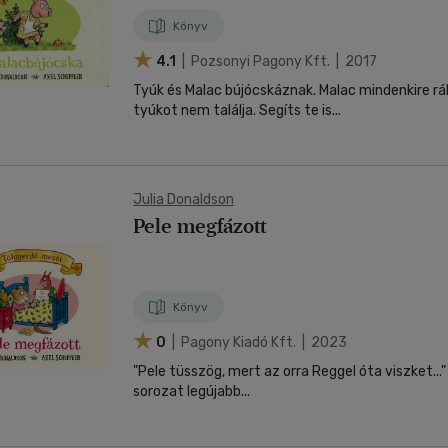
Könyv
4.1
| Pozsonyi Pagony Kft. | 2017
Tyúk és Malac bújócskáznak. Malac mindenkire r
tyúkot nem találja. Segíts te is...
Julia Donaldson
Pele megfázott
Könyv
0
| Pagony Kiadó Kft. | 2023
"Pele tüsszög, mert az orra Reggel óta viszket..." A Tölgyerdő mesé
sorozat legújabb...