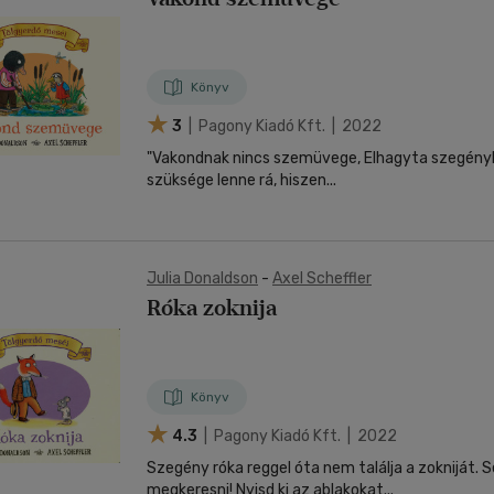
Könyv
3
| Pagony Kiadó Kft. | 2022
"Vakondnak nincs szemüvege, Elhagyta szegényke
szüksége lenne rá, hiszen...
Julia Donaldson
-
Axel Scheffler
Róka zoknija
Könyv
4.3
| Pagony Kiadó Kft. | 2022
Szegény róka reggel óta nem találja a zokniját. S
megkeresni! Nyisd ki az ablakokat...