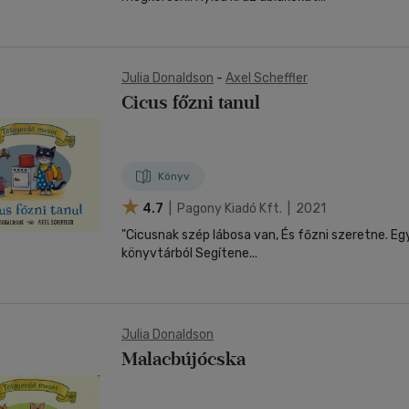
Julia Donaldson
-
Axel Scheffler
Cicus főzni tanul
Könyv
4.7
| Pagony Kiadó Kft. | 2021
"Cicusnak szép lábosa van, És főzni szeretne. E
könyvtárból Segítene...
Julia Donaldson
Malacbújócska