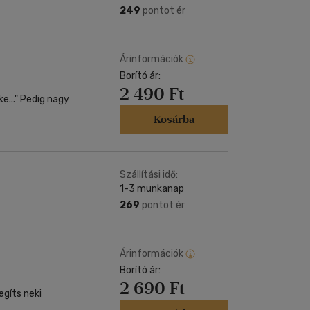
249
pontot ér
Árinformációk
Borító ár:
2 490 Ft
..." Pedig nagy
Kosárba
Szállítási idő:
1-3 munkanap
269
pontot ér
Árinformációk
Borító ár:
2 690 Ft
egíts neki