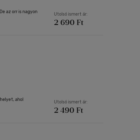
De az orr is nagyon
Utolsó ismert ár:
2 690 Ft
helyet, ahol
Utolsó ismert ár:
2 490 Ft