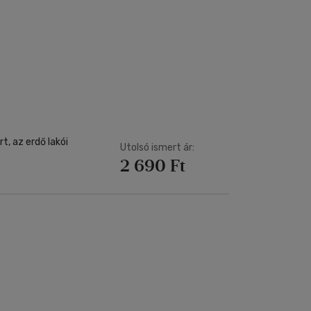
, az erdő lakói
Utolsó ismert ár:
2 690 Ft