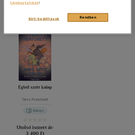
tájékoztatóját
!
Szűrés
Rendezés
Korosztály szerint
20 db / oldal
Felnőtt
(1)
Rendben
40 db / oldal
Süti beállítások
Összesen
1
db
Vélemény szerint
Alkalmaz
(1)
Alkalmaz
Égből szőtt kalap
Terry Pratchett
Könyv
Utolsó ismert ár:
3 490 Ft