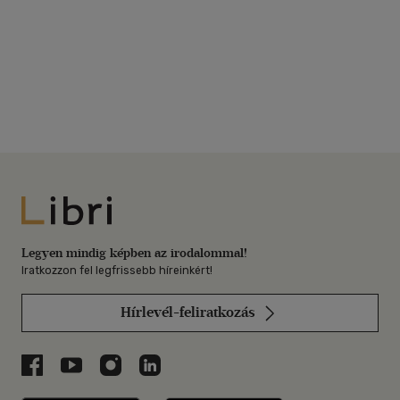
Libri
Legyen mindig képben az irodalommal!
Iratkozzon fel legfrissebb híreinkért!
Hírlevél-feliratkozás
Libri a Facebookon
Libri a Youtube-on
Libri az Instagramon
Libri a LinkedInen