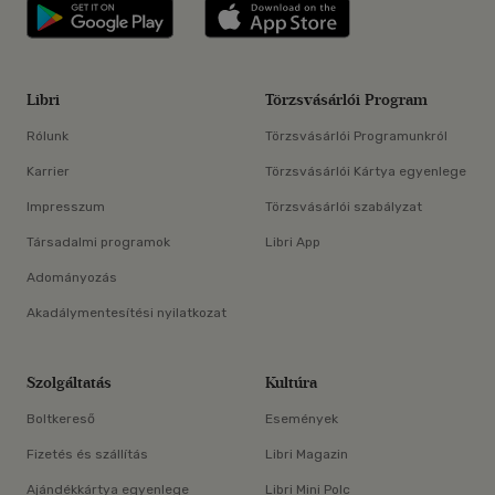
Libri applikáció Szerezd meg: Google P
Libri applikáció 
Libri
Törzsvásárlói Program
Rólunk
Törzsvásárlói Programunkról
Karrier
Törzsvásárlói Kártya egyenlege
Impresszum
Törzsvásárlói szabályzat
Társadalmi programok
Libri App
Adományozás
Akadálymentesítési nyilatkozat
Szolgáltatás
Kultúra
Boltkereső
Események
Fizetés és szállítás
Libri Magazin
Ajándékkártya egyenlege
Libri Mini Polc