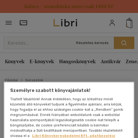
Kulacs / strandtáska most csak 1499 Ft!
Szűrés
Rendezés
Törzsvásárlói Kártya adatai
Rendezés
Alkategóriák megjelenítése
Relevancia
Részletes keresés
Összes
(1 db)
Kiadás éve szerint csökkenő
Irodalom
(1)
Kiadás éve szerint növekvő
Könyvek
E-könyvek
Hangoskönyvek
Antikvár
Zene,
Ár szerint csökkenő
Főoldal
Ár szerint növekvő
Sorozatok
Nyelv szerint
Eladott darabszám szerint csökkenő
Személyre szabott könyvajánlatok!
Magyar
(1)
A SAJOGI STEFÁNIA-SOROZAT
Tisztelt Vásárlónk! Annak érdekében, hogy az ízléséhez minél
Eladott darabszám szerint növekvő
közelebb álló könyveket tudjunk a figyelmébe ajánlani, arra kérjük,
sorozat
hogy fogadja el az ehhez szükséges cookie-kat a „Rendben” gomb
Cím szerint A-Z
Ár szerint
megnyomásával. Ennek hiányában weboldalunk csak a weboldal
Szerző szerint A-Z
használata szempontjából legszükségesebb cookie-kat telepíti a
2500 Ft - 4500 Ft
(1)
böngészőjébe, de cookie-preferenciáit később is bármikor
Összes szűrő törlése
módosíthatja a Süti beállítások menüpontban. További részletekért
olvassa el a
Libri Könyvkereskedelmi Kft. adatkezelési
Megjelenítés