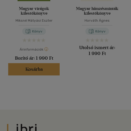
Magyar virágok
Magyar hímzésminták
kifestőkönyve
kifestőkönyve
Miksné Mátyási Eszter
Horváth Ágnes
Könyv
Könyv
Utolsó ismert ár:
Árinformációk
1 990 Ft
Borító ár:
1 990 Ft
Kosárba
Libri