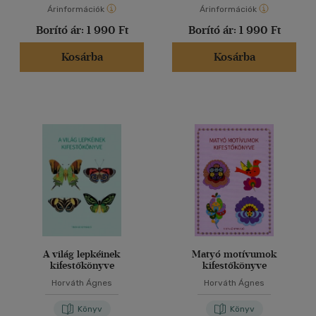
(10)
Árinformációk
Árinformációk
Borító ár:
1 990 Ft
Borító ár:
1 990 Ft
Alkalmaz
Kosárba
Kosárba
A világ lepkéinek
Matyó motívumok
kifestőkönyve
kifestőkönyve
Horváth Ágnes
Horváth Ágnes
Könyv
Könyv