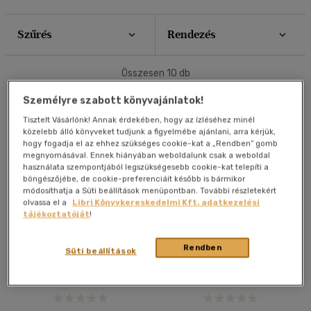
20 db / oldal
Szűrés
Rendezés
Ár szerint
40 db / oldal
500 Ft - 2500 Ft
(10)
Összesen
10
db
Alkalmaz
Személyre szabott könyvajánlatok!
Korosztály szerint
Tisztelt Vásárlónk! Annak érdekében, hogy az ízléséhez minél
Gyermek
(2)
közelebb álló könyveket tudjunk a figyelmébe ajánlani, arra kérjük,
hogy fogadja el az ehhez szükséges cookie-kat a „Rendben” gomb
3 - 6 év
(1)
megnyomásával. Ennek hiányában weboldalunk csak a weboldal
mind
(1)
használata szempontjából legszükségesebb cookie-kat telepíti a
böngészőjébe, de cookie-preferenciáit később is bármikor
Ifjúsági
(1)
módosíthatja a Süti beállítások menüpontban. További részletekért
olvassa el a
Libri Könyvkereskedelmi Kft. adatkezelési
mind
(1)
tájékoztatóját
!
Magyar motívumok
Székely motívumok
Gyermek és ifjúsági
(6)
kifestőkönyve
kifestőkönyve
Rendben
Felnőtt
(1)
Süti beállítások
Horváth Ágnes
Horváth Ágnes
Könyv
Könyv
Vélemény szerint