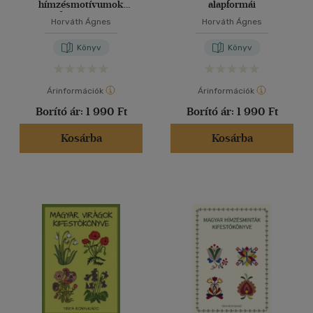
hímzésmotívumok
alapformái
kifestőkönyve
Horváth Ágnes
Horváth Ágnes
Könyv
Könyv
Árinformációk
Árinformációk
Borító ár:
1 990 Ft
Borító ár:
1 990 Ft
Kosárba
Kosárba