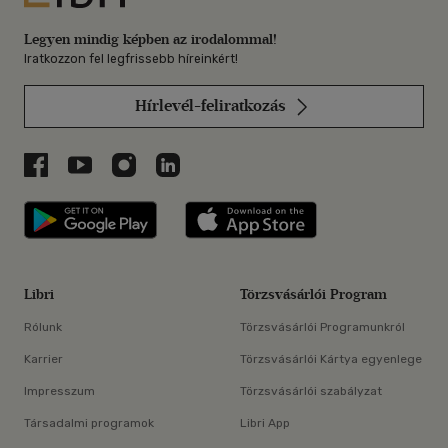
Legyen mindig képben az irodalommal!
Iratkozzon fel legfrissebb híreinkért!
Hírlevél-feliratkozás
Libri a Facebookon
Libri a Youtube-on
Libri az Instagramon
Libri a LinkedInen
Libri applikáció Szerezd meg: Google P
Libri applikáció 
Libri
Törzsvásárlói Program
Rólunk
Törzsvásárlói Programunkról
Karrier
Törzsvásárlói Kártya egyenlege
Impresszum
Törzsvásárlói szabályzat
Társadalmi programok
Libri App