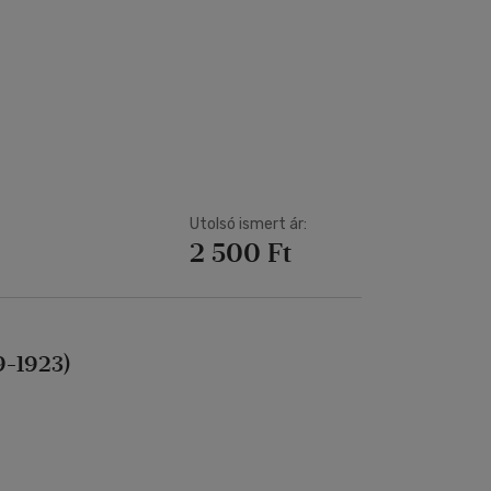
Kártya
Vallás, mitológia
m
Képeslap
és Természet
yv
Naptár
k
Papír, írószer
ok
Utolsó ismert ár:
2 500 Ft
9-1923)