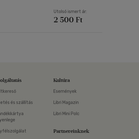
Utolsó ismert ár:
2 500 Ft
olgáltatás
Kultúra
ltkereső
Események
zetés és szállítás
Libri Magazin
ándékkártya
Libri Mini Polc
yenlege
Partnereinknek
yfélszolgálat