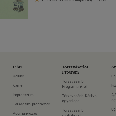
0
| Erdély Történeti Alapítvány | 2006
Libri
Törzsvásárlói
Sz
Program
Rólunk
Bo
Törzsvásárlói
Karrier
Fi
Programunkról
Impresszum
Aj
Törzsvásárlói Kártya
eg
egyenlege
Társadalmi programok
Üg
Törzsvásárlói
Adományozás
szabályzat