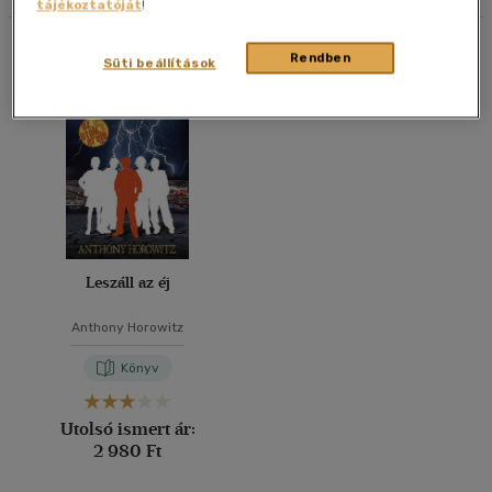
tájékoztatóját
!
Korosztály szerint
20 db / oldal
Összesen
1
db
Ifjúsági
(1)
Rendben
Süti beállítások
40 db / oldal
14 - 18 év
(1)
Alkalmaz
Vélemény szerint
(1)
Alkalmaz
Leszáll az éj
Anthony Horowitz
Könyv
Utolsó ismert ár:
2 980 Ft