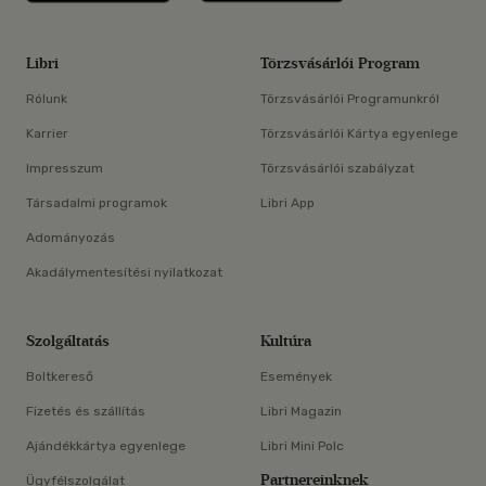
Libri
Törzsvásárlói Program
Rólunk
Törzsvásárlói Programunkról
Karrier
Törzsvásárlói Kártya egyenlege
Impresszum
Törzsvásárlói szabályzat
Társadalmi programok
Libri App
Adományozás
Akadálymentesítési nyilatkozat
Szolgáltatás
Kultúra
Boltkereső
Események
Fizetés és szállítás
Libri Magazin
Ajándékkártya egyenlege
Libri Mini Polc
Partnereinknek
Ügyfélszolgálat